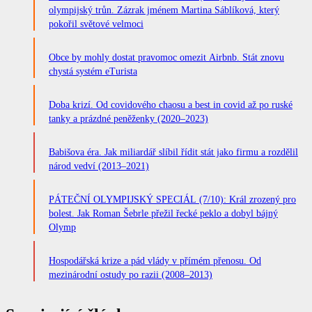
olympijský trůn. Zázrak jménem Martina Sáblíková, který
pokořil světové velmoci
Obce by mohly dostat pravomoc omezit Airbnb. Stát znovu
chystá systém eTurista
Doba krizí. Od covidového chaosu a best in covid až po ruské
tanky a prázdné peněženky (2020–2023)
Babišova éra. Jak miliardář slíbil řídit stát jako firmu a rozdělil
národ vedví (2013–2021)
PÁTEČNÍ OLYMPIJSKÝ SPECIÁL (7/10): Král zrozený pro
bolest. Jak Roman Šebrle přežil řecké peklo a dobyl bájný
Olymp
Hospodářská krize a pád vlády v přímém přenosu. Od
mezinárodní ostudy po razii (2008–2013)