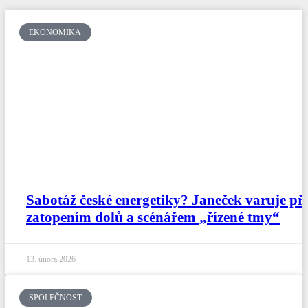
EKONOMIKA
Sabotáž české energetiky? Janeček varuje př
zatopením dolů a scénářem „řízené tmy“
13. února 2026
SPOLEČNOST