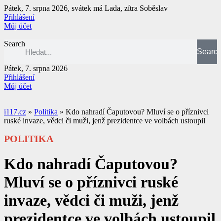
Přejít
Pátek, 7. srpna 2026, svátek má Lada, zítra Soběslav
k
Přihlášení
obsahu
Můj účet
Search
Searc
Pátek, 7. srpna 2026
Přihlášení
Můj účet
i117.cz
»
Politika
»
Kdo nahradí Čaputovou? Mluví se o příznivci
ruské invaze, vědci či muži, jenž prezidentce ve volbách ustoupil
POLITIKA
Kdo nahradí Čaputovou?
Mluví se o příznivci ruské
invaze, vědci či muži, jenž
prezidentce ve volbách ustoupil