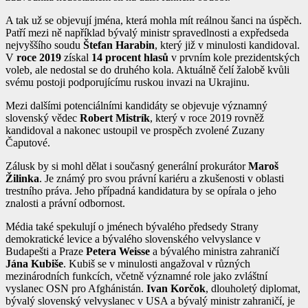
A tak už se objevují jména, která mohla mít reálnou šanci na úspěch.
Patří mezi ně například bývalý ministr spravedlnosti a expředseda
nejvyššího soudu
Štefan Harabin
, který již v minulosti kandidoval.
V
roce 2019
získal
14 procent hlasů
v prvním kole prezidentských
voleb, ale nedostal se do druhého kola. Aktuálně čelí žalobě kvůli
svému postoji podporujícímu ruskou invazi na Ukrajinu.
Mezi dalšími potenciálními kandidáty se objevuje významný
slovenský vědec
Robert Mistrík
, který v roce 2019 rovněž
kandidoval a nakonec ustoupil ve prospěch zvolené Zuzany
Čaputové.
Zálusk by si mohl dělat i současný generální prokurátor
Maroš
Žilinka
. Je známý pro svou právní kariéru a zkušenosti v oblasti
trestního práva. Jeho případná kandidatura by se opírala o jeho
znalosti a právní odbornost.
Média také spekulují o jménech bývalého předsedy Strany
demokratické levice a bývalého slovenského velvyslance v
Budapešti a Praze
Petera Weisse
a bývalého ministra zahraničí
Jána Kubiše
. Kubiš se v minulosti angažoval v různých
mezinárodních funkcích, včetně významné role jako zvláštní
vyslanec OSN pro Afghánistán.
Ivan Korčok
, dlouholetý diplomat,
bývalý slovenský velvyslanec v USA a bývalý ministr zahraničí, je