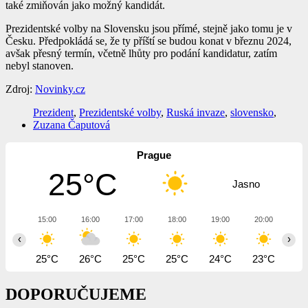
také zmiňován jako možný kandidát.
Prezidentské volby na Slovensku jsou přímé, stejně jako tomu je v
Česku. Předpokládá se, že ty příští se budou konat v březnu 2024,
avšak přesný termín, včetně lhůty pro podání kandidatur, zatím
nebyl stanoven.
Zdroj:
Novinky.cz
Prezident
,
Prezidentské volby
,
Ruská invaze
,
slovensko
,
Zuzana Čaputová
Prague
25°C
Jasno
15:00
16:00
17:00
18:00
19:00
20:00
21
‹
›
25°C
26°C
25°C
25°C
24°C
23°C
21
DOPORUČUJEME