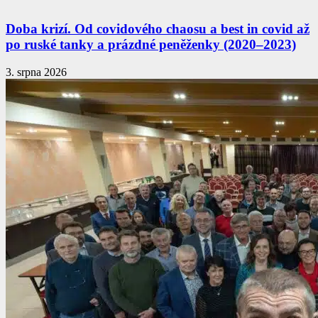
Doba krizí. Od covidového chaosu a best in covid až
po ruské tanky a prázdné peněženky (2020–2023)
3. srpna 2026