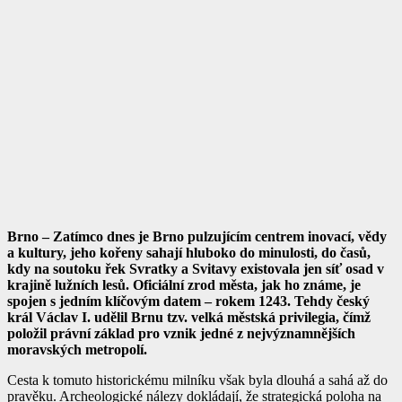
Brno – Zatímco dnes je Brno pulzujícím centrem inovací, vědy
a kultury, jeho kořeny sahají hluboko do minulosti, do časů,
kdy na soutoku řek Svratky a Svitavy existovala jen síť osad v
krajině lužních lesů. Oficiální zrod města, jak ho známe, je
spojen s jedním klíčovým datem – rokem 1243. Tehdy český
král Václav I. udělil Brnu tzv. velká městská privilegia, čímž
položil právní základ pro vznik jedné z nejvýznamnějších
moravských metropolí.
Cesta k tomuto historickému milníku však byla dlouhá a sahá až do
pravěku. Archeologické nálezy dokládají, že strategická poloha na