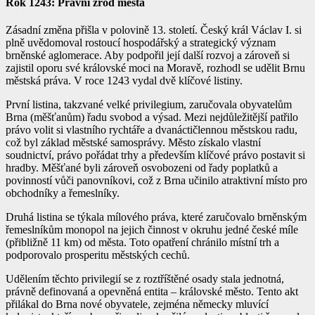
Rok 1243: Právní zrod města
Zásadní změna přišla v polovině 13. století. Český král Václav I. si
plně uvědomoval rostoucí hospodářský a strategický význam
brněnské aglomerace. Aby podpořil její další rozvoj a zároveň si
zajistil oporu své královské moci na Moravě, rozhodl se udělit Brnu
městská práva. V roce 1243 vydal dvě klíčové listiny.
První listina, takzvané velké privilegium, zaručovala obyvatelům
Brna (měšťanům) řadu svobod a výsad. Mezi nejdůležitější patřilo
právo volit si vlastního rychtáře a dvanáctičlennou městskou radu,
což byl základ městské samosprávy. Město získalo vlastní
soudnictví, právo pořádat trhy a především klíčové právo postavit si
hradby. Měšťané byli zároveň osvobozeni od řady poplatků a
povinností vůči panovníkovi, což z Brna učinilo atraktivní místo pro
obchodníky a řemeslníky.
Druhá listina se týkala mílového práva, které zaručovalo brněnským
řemeslníkům monopol na jejich činnost v okruhu jedné české míle
(přibližně 11 km) od města. Toto opatření chránilo místní trh a
podporovalo prosperitu městských cechů.
Udělením těchto privilegií se z roztříštěné osady stala jednotná,
právně definovaná a opevněná entita – královské město. Tento akt
přilákal do Brna nové obyvatele, zejména německy mluvící