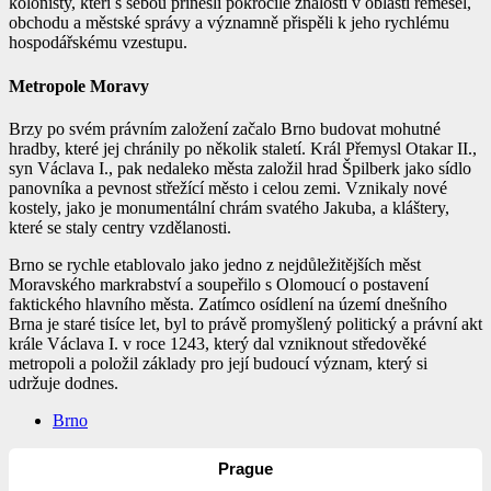
kolonisty, kteří s sebou přinesli pokročilé znalosti v oblasti řemesel,
obchodu a městské správy a významně přispěli k jeho rychlému
hospodářskému vzestupu.
Metropole Moravy
Brzy po svém právním založení začalo Brno budovat mohutné
hradby, které jej chránily po několik staletí. Král Přemysl Otakar II.,
syn Václava I., pak nedaleko města založil hrad Špilberk jako sídlo
panovníka a pevnost střežící město i celou zemi. Vznikaly nové
kostely, jako je monumentální chrám svatého Jakuba, a kláštery,
které se staly centry vzdělanosti.
Brno se rychle etablovalo jako jedno z nejdůležitějších měst
Moravského markrabství a soupeřilo s Olomoucí o postavení
faktického hlavního města. Zatímco osídlení na území dnešního
Brna je staré tisíce let, byl to právě promyšlený politický a právní akt
krále Václava I. v roce 1243, který dal vzniknout středověké
metropoli a položil základy pro její budoucí význam, který si
udržuje dodnes.
Brno
Prague