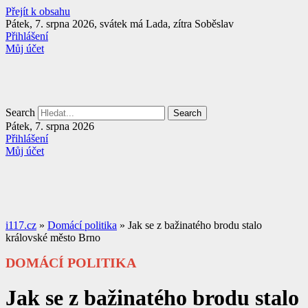
Přejít k obsahu
Pátek, 7. srpna 2026, svátek má Lada, zítra Soběslav
Přihlášení
Můj účet
Search
Search
Pátek, 7. srpna 2026
Přihlášení
Můj účet
i117.cz
»
Domácí politika
»
Jak se z bažinatého brodu stalo
královské město Brno
DOMÁCÍ POLITIKA
Jak se z bažinatého brodu stalo