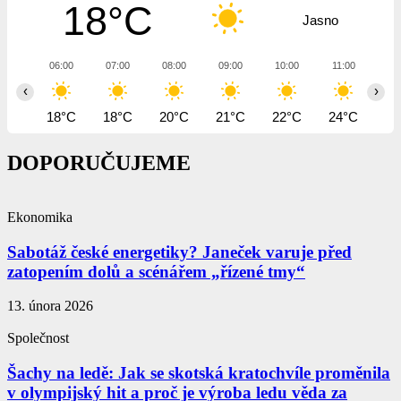
18°C
Jasno
06:00
07:00
08:00
09:00
10:00
11:00
12
‹
›
18°C
18°C
20°C
21°C
22°C
24°C
25
DOPORUČUJEME
Ekonomika
Sabotáž české energetiky? Janeček varuje před
zatopením dolů a scénářem „řízené tmy“
13. února 2026
Společnost
Šachy na ledě: Jak se skotská kratochvíle proměnila
v olympijský hit a proč je výroba ledu věda za