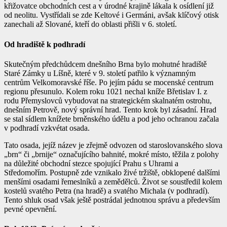
křižovatce obchodních cest a v úrodné krajině lákala k osídlení již
od neolitu. Vystřídali se zde Keltové i Germáni, avšak klíčový otisk
zanechali až Slované, kteří do oblasti přišli v 6. století.
Od hradiště k podhradí
Skutečným předchůdcem dnešního Brna bylo mohutné hradiště
Staré Zámky u Líšně, které v 9. století patřilo k významným
centrům Velkomoravské říše. Po jejím pádu se mocenské centrum
regionu přesunulo. Kolem roku 1021 nechal kníže Břetislav I. z
rodu Přemyslovců vybudovat na strategickém skalnatém ostrohu,
dnešním Petrově, nový správní hrad. Tento krok byl zásadní. Hrad
se stal sídlem knížete brněnského údělu a pod jeho ochranou začala
v podhradí vzkvétat osada.
Tato osada, jejíž název je zřejmě odvozen od staroslovanského slova
„brn“ či „brnije“ označujícího bahnité, mokré místo, těžila z polohy
na důležité obchodní stezce spojující Prahu s Uhrami a
Středomořím. Postupně zde vznikalo živé tržiště, obklopené dalšími
menšími osadami řemeslníků a zemědělců. Život se soustředil kolem
kostelů svatého Petra (na hradě) a svatého Michala (v podhradí).
Tento shluk osad však ještě postrádal jednotnou správu a především
pevné opevnění.