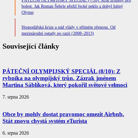
bolest. Jak Roman Šebrle přežil řecké peklo a dobyl bájný
Olymp
Hospodářská krize a pád vlády v přímém přenosu. Od
mezinárodní ostudy po razii (2008–2013)
Související články
PÁTEČNÍ OLYMPIJSKÝ SPECIÁL (8/10): Z
rybníka na olympijský trůn. Zázrak jménem
Martina Sáblíková, který pokořil světové velmoci
7. srpna 2026
Obce by mohly dostat pravomoc omezit Airbnb.
Stát znovu chystá systém eTurista
6. srpna 2026