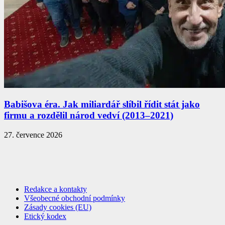
Babišova éra. Jak miliardář slíbil řídit stát jako
firmu a rozdělil národ vedví (2013–2021)
27. července 2026
Redakce a kontakty
Všeobecné obchodní podmínky
Zásady cookies (EU)
Etický kodex