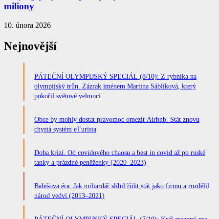
miliony
10. února 2026
Nejnovější
PÁTEČNÍ OLYMPIJSKÝ SPECIÁL (8/10): Z rybníka na
olympijský trůn. Zázrak jménem Martina Sáblíková, který
pokořil světové velmoci
Obce by mohly dostat pravomoc omezit Airbnb. Stát znovu
chystá systém eTurista
Doba krizí. Od covidového chaosu a best in covid až po ruské
tanky a prázdné peněženky (2020–2023)
Babišova éra. Jak miliardář slíbil řídit stát jako firmu a rozdělil
národ vedví (2013–2021)
PÁTEČNÍ OLYMPIJSKÝ SPECIÁL (7/10): Král zrozený pro