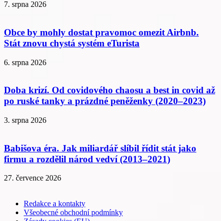
7. srpna 2026
Obce by mohly dostat pravomoc omezit Airbnb.
Stát znovu chystá systém eTurista
6. srpna 2026
Doba krizí. Od covidového chaosu a best in covid až
po ruské tanky a prázdné peněženky (2020–2023)
3. srpna 2026
Babišova éra. Jak miliardář slíbil řídit stát jako
firmu a rozdělil národ vedví (2013–2021)
27. července 2026
Redakce a kontakty
Všeobecné obchodní podmínky