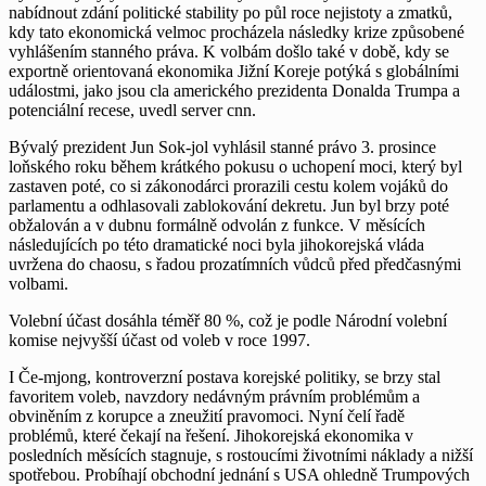
nabídnout zdání politické stability po půl roce nejistoty a zmatků,
kdy tato ekonomická velmoc procházela následky krize způsobené
vyhlášením stanného práva. K volbám došlo také v době, kdy se
exportně orientovaná ekonomika Jižní Koreje potýká s globálními
událostmi, jako jsou cla amerického prezidenta Donalda Trumpa a
potenciální recese, uvedl server cnn.
Bývalý prezident Jun Sok-jol vyhlásil stanné právo 3. prosince
loňského roku během krátkého pokusu o uchopení moci, který byl
zastaven poté, co si zákonodárci prorazili cestu kolem vojáků do
parlamentu a odhlasovali zablokování dekretu. Jun byl brzy poté
obžalován a v dubnu formálně odvolán z funkce. V měsících
následujících po této dramatické noci byla jihokorejská vláda
uvržena do chaosu, s řadou prozatímních vůdců před předčasnými
volbami.
Volební účast dosáhla téměř 80 %, což je podle Národní volební
komise nejvyšší účast od voleb v roce 1997.
I Če-mjong, kontroverzní postava korejské politiky, se brzy stal
favoritem voleb, navzdory nedávným právním problémům a
obviněním z korupce a zneužití pravomoci. Nyní čelí řadě
problémů, které čekají na řešení. Jihokorejská ekonomika v
posledních měsících stagnuje, s rostoucími životními náklady a nižší
spotřebou. Probíhají obchodní jednání s USA ohledně Trumpových