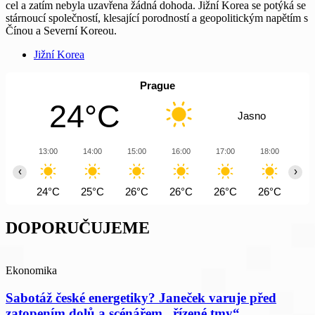
cel a zatím nebyla uzavřena žádná dohoda. Jižní Korea se potýká se
stárnoucí společností, klesající porodností a geopolitickým napětím s
Čínou a Severní Koreou.
Jižní Korea
Prague
24°C
Jasno
13:00
14:00
15:00
16:00
17:00
18:00
19
‹
›
24°C
25°C
26°C
26°C
26°C
26°C
26
DOPORUČUJEME
Ekonomika
Sabotáž české energetiky? Janeček varuje před
zatopením dolů a scénářem „řízené tmy“