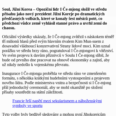
Soul, Jižní Korea – Opoziční lídr I Če-mjong složil ve středu
přísahu jako nový prezident Jižní Koreje po dramatických
předčasných volbách, které se konaly šest měsíců poté, co
předchozí vůdce země vyhlásil stanné právo a uvrhl zemi do
chaosu.
Oficiální výsledky ukázaly, že I Če-mjong zvítězil s náskokem téměř
tří milionů hlasů před svým hlavním rivalem Kim Mun-suem z
dosavadní vládnoucí konzervativní Strany lidové moci. Kim uznal
porážku ve středu brzy ráno, pogratuloval I Če-mjongovi k vítězství.
Ve svém projevu k davům příznivců v Soulu I Če-mjong slíbil, že
bude od prvního dne pracovat na obnově ekonomiky a zajistí, aby
už nikdy nedošlo k vojenskému převratu.
Inaugurace I Če-mjonga proběhla ve středu ráno ve zmenšeném
formátu, s několika krátkými hudebními vystoupeními a projevem
nového lídra. Podle ministerstva vnitra a bezpečnosti si I Če-mjong
přál jednoduchý ceremoniál, aby se mohl okamžitě po složení
přísahy soustředit na státní záležitosti.
Francie řeší napětí mezi sekularismem a náboženskými
symboly ve sportu
Tyto volby byly bedlivě sledovány a mohou nyní Jihokorejcům