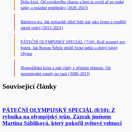
Doba krizí. Od covidového chaosu a best in covid až po ruské
tanky a prázdné peněženky (2020–2023)
Babišova éra. Jak miliardář slíbil řídit stát jako firmu a rozdělil
národ vedví (2013–2021)
PÁTEČNÍ OLYMPIJSKÝ SPECIÁL (7/10): Král zrozený pro
bolest. Jak Roman Šebrle přežil řecké peklo a dobyl bájný
Olymp
Hospodářská krize a pád vlády v přímém přenosu. Od
mezinárodní ostudy po razii (2008–2013)
Související články
PÁTEČNÍ OLYMPIJSKÝ SPECIÁL (8/10): Z
rybníka na olympijský trůn. Zázrak jménem
Martina Sáblíková, který pokořil světové velmoci