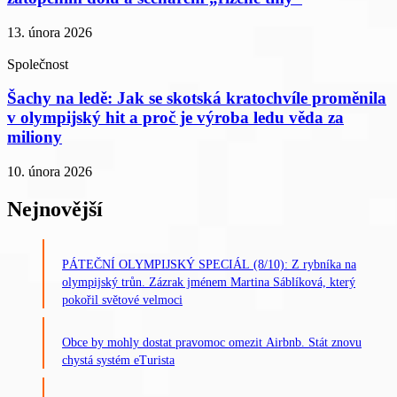
13. února 2026
Společnost
Šachy na ledě: Jak se skotská kratochvíle proměnila
v olympijský hit a proč je výroba ledu věda za
miliony
10. února 2026
Nejnovější
PÁTEČNÍ OLYMPIJSKÝ SPECIÁL (8/10): Z rybníka na
olympijský trůn. Zázrak jménem Martina Sáblíková, který
pokořil světové velmoci
Obce by mohly dostat pravomoc omezit Airbnb. Stát znovu
chystá systém eTurista