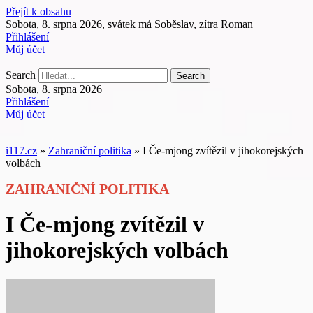
Přejít k obsahu
Sobota, 8. srpna 2026, svátek má Soběslav, zítra Roman
Přihlášení
Můj účet
Search
Search
Sobota, 8. srpna 2026
Přihlášení
Můj účet
i117.cz
»
Zahraniční politika
»
I Če-mjong zvítězil v jihokorejských
volbách
ZAHRANIČNÍ POLITIKA
I Če-mjong zvítězil v
jihokorejských volbách