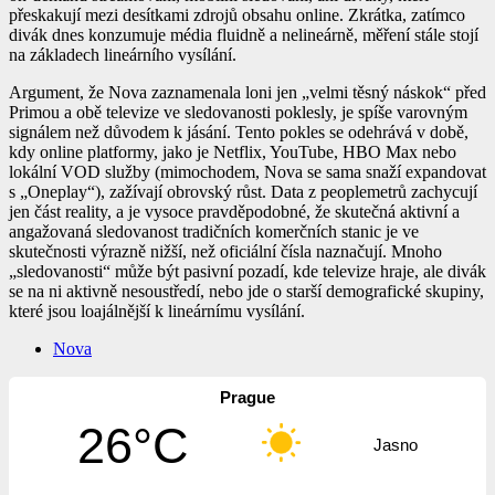
přeskakují mezi desítkami zdrojů obsahu online. Zkrátka, zatímco
divák dnes konzumuje média fluidně a nelineárně, měření stále stojí
na základech lineárního vysílání.
Argument, že Nova zaznamenala loni jen „velmi těsný náskok“ před
Primou a obě televize ve sledovanosti poklesly, je spíše varovným
signálem než důvodem k jásání. Tento pokles se odehrává v době,
kdy online platformy, jako je Netflix, YouTube, HBO Max nebo
lokální VOD služby (mimochodem, Nova se sama snaží expandovat
s „Oneplay“), zažívají obrovský růst. Data z peoplemetrů zachycují
jen část reality, a je vysoce pravděpodobné, že skutečná aktivní a
angažovaná sledovanost tradičních komerčních stanic je ve
skutečnosti výrazně nižší, než oficiální čísla naznačují. Mnoho
„sledovanosti“ může být pasivní pozadí, kde televize hraje, ale divák
se na ni aktivně nesoustředí, nebo jde o starší demografické skupiny,
které jsou loajálnější k lineárnímu vysílání.
Nova
Prague
26°C
Jasno