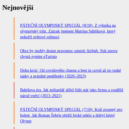
Nejnovější
PÁTEČNÍ OLYMPIJSKÝ SPECIÁL (8/10): Z rybníka na
olympijský trůn. Zázrak jménem Martina Sáblíková, který
pokořil světové velmoci
Obce by mohly dostat pravomoc omezit Airbnb. Stát znovu
chystá systém eTurista
Doba krizí. Od covidového chaosu a best in covid až po ruské
tanky a prázdné peněženky (2020–2023)
Babišova éra. Jak miliardář slíbil řídit stát jako firmu a rozdělil
národ vedví (2013–2021)
PÁTEČNÍ OLYMPIJSKÝ SPECIÁL (7/10): Král zrozený pro
bolest. Jak Roman Šebrle přežil řecké peklo a dobyl bájný
Olymp