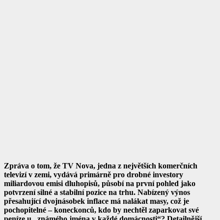
Zpráva o tom, že TV Nova, jedna z největších komerčních
televizí v zemi, vydává primárně pro drobné investory
miliardovou emisi dluhopisů, působí na první pohled jako
potvrzení silné a stabilní pozice na trhu. Nabízený výnos
přesahující dvojnásobek inflace má nalákat masy, což je
pochopitelné – koneckonců, kdo by nechtěl zaparkovat své
peníze u „známého jména v každé domácnosti“? Detailnější