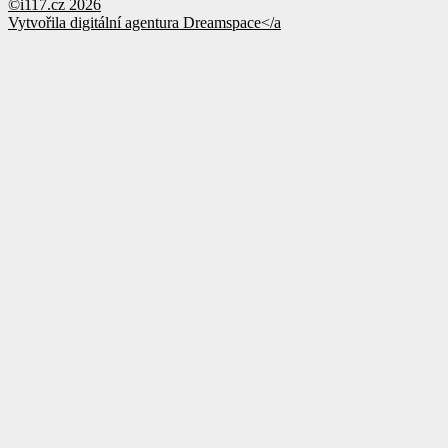
©i117.cz 2026
Vytvořila digitální agentura
Dreamspace</a