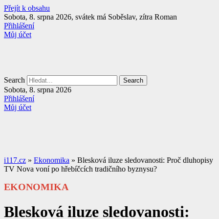
Přejít k obsahu
Sobota, 8. srpna 2026, svátek má Soběslav, zítra Roman
Přihlášení
Můj účet
Search
Search
Sobota, 8. srpna 2026
Přihlášení
Můj účet
i117.cz
»
Ekonomika
»
Blesková iluze sledovanosti: Proč dluhopisy
TV Nova voní po hřebíčcích tradičního byznysu?
EKONOMIKA
Blesková iluze sledovanosti: