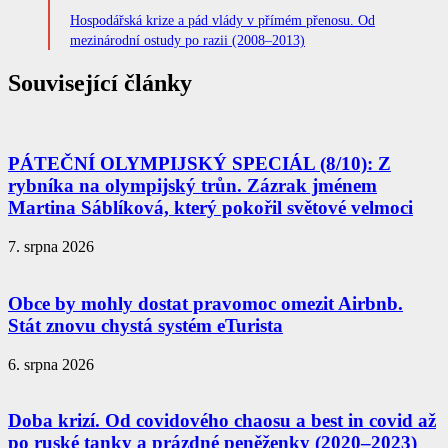
Hospodářská krize a pád vlády v přímém přenosu. Od
mezinárodní ostudy po razii (2008–2013)
Související články
PÁTEČNÍ OLYMPIJSKÝ SPECIÁL (8/10): Z
rybníka na olympijský trůn. Zázrak jménem
Martina Sáblíková, který pokořil světové velmoci
7. srpna 2026
Obce by mohly dostat pravomoc omezit Airbnb.
Stát znovu chystá systém eTurista
6. srpna 2026
Doba krizí. Od covidového chaosu a best in covid až
po ruské tanky a prázdné peněženky (2020–2023)