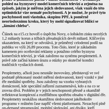
pohled na byznysový model komerčních televizí a zejména na
způsob, jakým je měřena jejich sledovanost, však vnáší do této
optimistické vize nemalé pochybnosti. A je možné, že právě tyto
pochybnosti nutí vlastníka, skupinu PPF, k poměrně
neortodoxnímu kroku, který by mohl signalizovat blížící se
„lámání chleba“.
Článek na e15.cz hovoří o úspěchu Novy, o loňském zisku necelých
1,2 miliardy korun a tržbách přesahujících devět miliard. Klíčovým
ukazatelem, na který se odvolává, je průměrný celodenní podíl na
publiku ve výši 26,89 procenta. Toto číslo, které je základním
kamenem pro oceňování reklamy a potažmo celého byznysu
komerčních televizí, je však založeno na systému peoplemetrů. A
právě zde začíná kámen úrazu a otázky po skutečné kondici
tradičních vysílacích domů.
Peoplemetry, ačkoli jsou neustále inovovány, představují ve své
podstatě překonaný model měření sledovanosti, který vznikl v jiné
éře mediální spotřeby. Jsou založeny na vzorku vybraných
domácností, kde speciální zařízení zaznamenává, kdo a na co se
zrovna dívá. Problém je v jejich neschopnosti přesně a okamžitě
reflektovat komplexní a roztříštěnou spotřebu obsahu v digitální éře.
Peoplemetry neukážou okamžitou sledovanost jakéhokoliv
programu v reálném čase napříč všemi platformami. Nezachytí plně
on-demand streamování, mobilní sledování, ani diváky, kteří