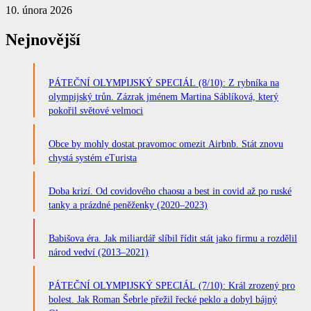
10. února 2026
Nejnovější
PÁTEČNÍ OLYMPIJSKÝ SPECIÁL (8/10): Z rybníka na
olympijský trůn. Zázrak jménem Martina Sáblíková, který
pokořil světové velmoci
Obce by mohly dostat pravomoc omezit Airbnb. Stát znovu
chystá systém eTurista
Doba krizí. Od covidového chaosu a best in covid až po ruské
tanky a prázdné peněženky (2020–2023)
Babišova éra. Jak miliardář slíbil řídit stát jako firmu a rozdělil
národ vedví (2013–2021)
PÁTEČNÍ OLYMPIJSKÝ SPECIÁL (7/10): Král zrozený pro
bolest. Jak Roman Šebrle přežil řecké peklo a dobyl bájný