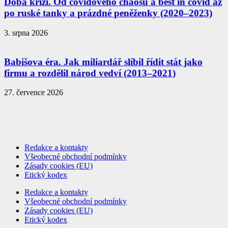
Doba krizí. Od covidového chaosu a best in covid až
po ruské tanky a prázdné peněženky (2020–2023)
3. srpna 2026
Babišova éra. Jak miliardář slíbil řídit stát jako
firmu a rozdělil národ vedví (2013–2021)
27. července 2026
Redakce a kontakty
Všeobecné obchodní podmínky
Zásady cookies (EU)
Etický kodex
Redakce a kontakty
Všeobecné obchodní podmínky
Zásady cookies (EU)
Etický kodex