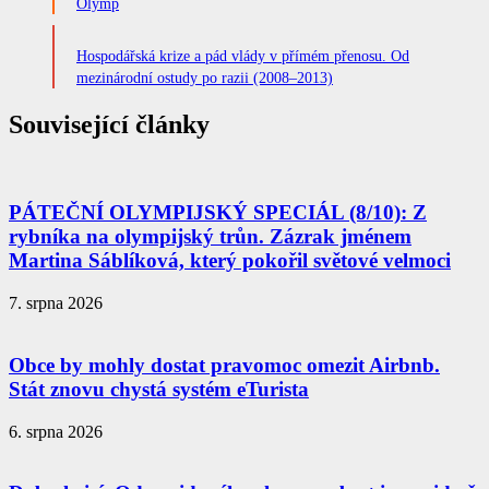
Olymp
Hospodářská krize a pád vlády v přímém přenosu. Od
mezinárodní ostudy po razii (2008–2013)
Související články
PÁTEČNÍ OLYMPIJSKÝ SPECIÁL (8/10): Z
rybníka na olympijský trůn. Zázrak jménem
Martina Sáblíková, který pokořil světové velmoci
7. srpna 2026
Obce by mohly dostat pravomoc omezit Airbnb.
Stát znovu chystá systém eTurista
6. srpna 2026