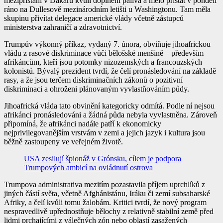
mezipřistání v Dakaru kvůli doplnění paliva a mělo přistát v pondělí
ráno na Dullesově mezinárodním letišti u Washingtonu. Tam měla
skupinu přivítat delegace americké vlády včetně zástupců
ministerstva zahraničí a zdravotnictví.
Trumpův výkonný příkaz, vydaný 7. února, obviňuje jihoafrickou
vládu z rasové diskriminace vůči bělošské menšině – především
afrikáncům, kteří jsou potomky nizozemských a francouzských
kolonistů. Bývalý prezident tvrdí, že čelí pronásledování na základě
rasy, a že jsou terčem diskriminačních zákonů o pozitivní
diskriminaci a ohroženi plánovaným vyvlastňováním půdy.
Jihoafrická vláda tato obvinění kategoricky odmítá. Podle ní nejsou
afrikánci pronásledováni a žádná půda nebyla vyvlastněna. Zároveň
připomíná, že afrikánci nadále patří k ekonomicky
nejprivilegovanějším vrstvám v zemi a jejich jazyk i kultura jsou
běžně zastoupeny ve veřejném životě.
USA zesilují špionáž v Grónsku, cílem je podpora
Trumpových ambicí na ovládnutí ostrova
Trumpova administrativa mezitím pozastavila příjem uprchlíků z
jiných částí světa, včetně Afghánistánu, Iráku či zemí subsaharské
Afriky, a čelí kvůli tomu žalobám. Kritici tvrdí, že nový program
nespravedlivě upřednostňuje bělochy z relativně stabilní země před
lidmi prchajícími z válečných zón nebo oblastí zasažených