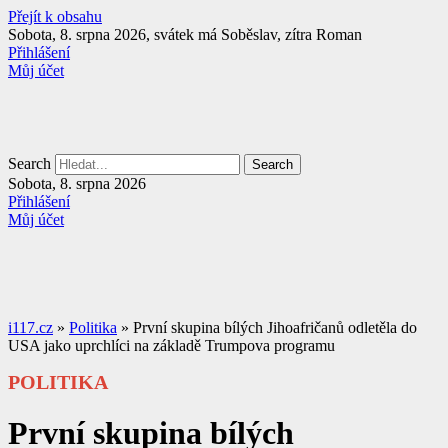
Přejít k obsahu
Sobota, 8. srpna 2026, svátek má Soběslav, zítra Roman
Přihlášení
Můj účet
Search
Search
Sobota, 8. srpna 2026
Přihlášení
Můj účet
i117.cz
»
Politika
»
První skupina bílých Jihoafričanů odletěla do
USA jako uprchlíci na základě Trumpova programu
POLITIKA
První skupina bílých