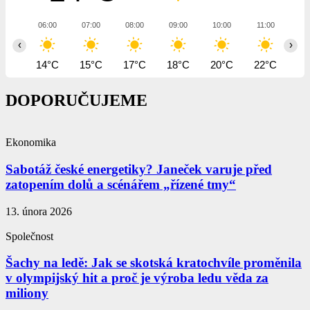
06:00
07:00
08:00
09:00
10:00
11:00
12
‹
›
14°C
15°C
17°C
18°C
20°C
22°C
23
DOPORUČUJEME
Ekonomika
Sabotáž české energetiky? Janeček varuje před
zatopením dolů a scénářem „řízené tmy“
13. února 2026
Společnost
Šachy na ledě: Jak se skotská kratochvíle proměnila
v olympijský hit a proč je výroba ledu věda za
miliony