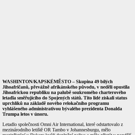
WASHINTON/KAPSKÉMĚSTO – Skupina 49 bílých
Jihoafričanů, převážně afrikánského původu, v neděli opustila
Jihoafrickou republiku na palubě soukromého charterového
letadla směřujícího do Spojených států. Tito lidé získali status
uprchlíků na základě nového relokačního programu
vyhlášeného administrativou bývalého prezidenta Donalda
Trumpa letos v únoru.
Letadlo společnosti Omni Air International, které odstartovalo z
mezinárodního letiště OR Tambo v Johannesburgu, mělo