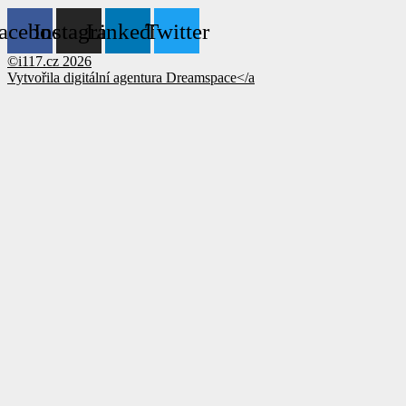
acebook
Instagram
Linkedin
Twitter
©i117.cz 2026
Vytvořila digitální agentura
Dreamspace</a