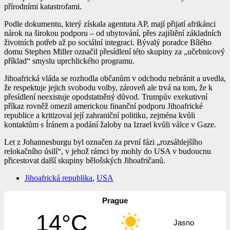
přírodními katastrofami.
Podle dokumentu, který získala agentura AP, mají přijatí afrikánci
nárok na širokou podporu – od ubytování, přes zajištění základních
životních potřeb až po sociální integraci. Bývalý poradce Bílého
domu Stephen Miller označil přesídlení této skupiny za „učebnicový
příklad“ smyslu uprchlického programu.
Jihoafrická vláda se rozhodla občanům v odchodu nebránit a uvedla,
že respektuje jejich svobodu volby, zároveň ale trvá na tom, že k
přesídlení neexistuje opodstatněný důvod. Trumpův exekutivní
příkaz rovněž omezil americkou finanční podporu Jihoafrické
republice a kritizoval její zahraniční politiku, zejména kvůli
kontaktům s Íránem a podání žaloby na Izrael kvůli válce v Gaze.
Let z Johannesburgu byl označen za první fázi „rozsáhlejšího
relokačního úsilí“, v jehož rámci by mohly do USA v budoucnu
přicestovat další skupiny bělošských Jihoafričanů.
Jihoafrická republika
,
USA
Prague
14°C
Jasno