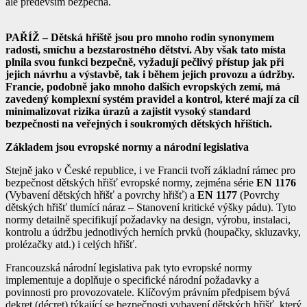
ale především bezpečná.
PAŘÍŽ – Dětská hřiště jsou pro mnoho rodin synonymem
radosti, smíchu a bezstarostného dětství. Aby však tato místa
plnila svou funkci bezpečně, vyžadují pečlivý přístup jak při
jejich návrhu a výstavbě, tak i během jejich provozu a údržby.
Francie, podobně jako mnoho dalších evropských zemí, má
zavedený komplexní systém pravidel a kontrol, které mají za cíl
minimalizovat rizika úrazů a zajistit vysoký standard
bezpečnosti na veřejných i soukromých dětských hřištích.
Základem jsou evropské normy a národní legislativa
Stejně jako v České republice, i ve Francii tvoří základní rámec pro
bezpečnost dětských hřišť evropské normy, zejména série
EN 1176
(Vybavení dětských hřišť a povrchy hřišť) a
EN 1177
(Povrchy
dětských hřišť tlumící náraz – Stanovení kritické výšky pádu). Tyto
normy detailně specifikují požadavky na design, výrobu, instalaci,
kontrolu a údržbu jednotlivých herních prvků (houpačky, skluzavky,
prolézačky atd.) i celých hřišť.
Francouzská národní legislativa pak tyto evropské normy
implementuje a doplňuje o specifické národní požadavky a
povinnosti pro provozovatele. Klíčovým právním předpisem bývá
dekret (décret) týkající se bezpečnosti vybavení dětských hřišť, který