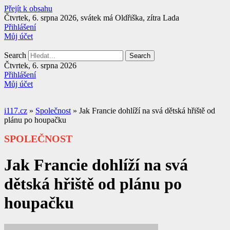
Přejít k obsahu
Čtvrtek, 6. srpna 2026, svátek má Oldřiška, zítra Lada
Přihlášení
Můj účet
Search
Search
Čtvrtek, 6. srpna 2026
Přihlášení
Můj účet
i117.cz
»
Společnost
»
Jak Francie dohlíží na svá dětská hřiště od
plánu po houpačku
SPOLEČNOST
Jak Francie dohlíží na svá
dětská hřiště od plánu po
houpačku