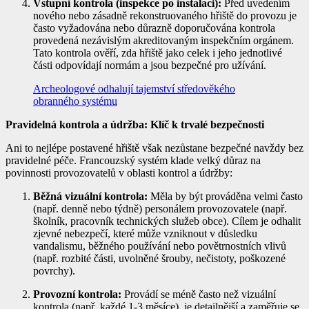
Vstupní kontrola (inspekce po instalaci):
Před uvedením
nového nebo zásadně rekonstruovaného hřiště do provozu je
často vyžadována nebo důrazně doporučována kontrola
provedená nezávislým akreditovaným inspekčním orgánem.
Tato kontrola ověří, zda hřiště jako celek i jeho jednotlivé
části odpovídají normám a jsou bezpečné pro užívání.
Archeologové odhalují tajemství středověkého
obranného systému
Pravidelná kontrola a údržba: Klíč k trvalé bezpečnosti
Ani to nejlépe postavené hřiště však nezůstane bezpečné navždy bez
pravidelné péče. Francouzský systém klade velký důraz na
povinnosti provozovatelů v oblasti kontrol a údržby:
Běžná vizuální kontrola:
Měla by být prováděna velmi často
(např. denně nebo týdně) personálem provozovatele (např.
školník, pracovník technických služeb obce). Cílem je odhalit
zjevné nebezpečí, které může vzniknout v důsledku
vandalismu, běžného používání nebo povětrnostních vlivů
(např. rozbité části, uvolněné šrouby, nečistoty, poškozené
povrchy).
Provozní kontrola:
Provádí se méně často než vizuální
kontrola (např. každé 1-3 měsíce), je detailnější a zaměřuje se