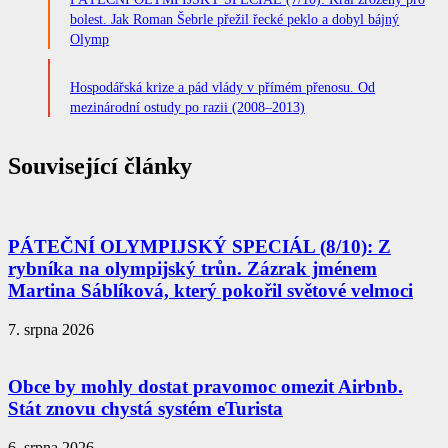
bolest. Jak Roman Šebrle přežil řecké peklo a dobyl bájný
Olymp
Hospodářská krize a pád vlády v přímém přenosu. Od
mezinárodní ostudy po razii (2008–2013)
Související články
PÁTEČNÍ OLYMPIJSKÝ SPECIÁL (8/10): Z
rybníka na olympijský trůn. Zázrak jménem
Martina Sáblíková, který pokořil světové velmoci
7. srpna 2026
Obce by mohly dostat pravomoc omezit Airbnb.
Stát znovu chystá systém eTurista
6. srpna 2026