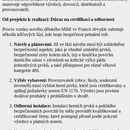
stanovuje odpovědnost výrobců, dovozců, distributorů a
provozovatelů.
Od projektu k realizaci: Důraz na certifikaci a odbornost
Proces vzniku nového dětského hřiště ve Francii obvykle zahrnuje
několik klíčových fází, kde hraje bezpečnost primární roli:
Návrh a plánování:
Již ve fázi návrhu musí být zohledněny
bezpečnostní aspekty, jako je vhodné umístění prvků,
bezpečnostní zóny kolem nich, typ a tloušťka povrchu
tlumícího náraz v závislosti na kritické výšce pádu
jednotlivých prvků, a také přístupnost pro různé věkové
kategorie dětí.
Výběr vybavení:
Provozovatelé (obce, školy, soukromí
investoři) musí vybírat herní prvky, které jsou certifikovány a
splňují požadavky norem EN 1176. Výrobci jsou povinni
dodávat produkty s prohlášením o shodě.
Odborná instalace:
Instalaci herních prvků a pokládku
bezpečnostních povrchů by měly provádět kvalifikované a
certifikované firmy, které postupují přesně podle pokynů
výrobce a platných norem.