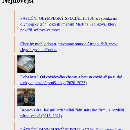
Nejnovější
PÁTEČNÍ OLYMPIJSKÝ SPECIÁL (8/10): Z rybníka na
olympijský trůn. Zázrak jménem Martina Sáblíková, který
pokořil světové velmoci
Obce by mohly dostat pravomoc omezit Airbnb. Stát znovu
chystá systém eTurista
Doba krizí. Od covidového chaosu a best in covid až po ruské
tanky a prázdné peněženky (2020–2023)
Babišova éra. Jak miliardář slíbil řídit stát jako firmu a rozdělil
národ vedví (2013–2021)
PÁTEČNÍ OLYMPIJSKÝ SPECIÁL (7/10): Král zrozený pro