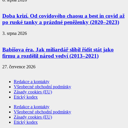
Doba krizí. Od covidového chaosu a best in covid až
po ruské tanky a prázdné peněženky (2020–2023)
3. srpna 2026
Babišova éra. Jak miliardář slíbil řídit stát jako
firmu a rozdělil národ vedví (2013–2021)
27. července 2026
Redakce a kontakty
Všeobecné obchodní podmínky
Zásady cookies (EU)
Etický kodex
Redakce a kontakty
Všeobecné obchodní podmínky
Zásady cookies (EU)
Etický kodex