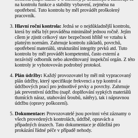
na kontrolu funkce a stability vybavení, zejména na
opotřebení. Tuto kontrolu by měl provádět proškolený
pracovník.
Hlavní roční kontrola:
Jedná se o nejdůkladnější kontrolu,
která by měla být prováděna minimálně jednou ročně. Jejím
cílem je zjistit celkový stav bezpečnosti hřiště ve vztahu k
platným normám. Zahrnuje kontrolu základů, povrchů,
opotřebení materiálů, strukturální integrity prvků atd. Tuto
kontrolu by měl provádět kompetentní, často externí a
nezávislý odborník nebo akreditovaný inspekční orgán. Z této
kontroly je vyhotovován podrobný protokol.
Plán údržby:
Každý provozovatel by měl mít vypracovaný
plán údržby, který specifikuje frekvenci a typ kontrol a
údržbových prací pro jednotlivé prvky a povrchy. Zahrnuje
jak preventivní údržbu (např. doplňování sypkých materiálů
tlumících náraz, utahování šroubů, nátěry), tak i nápravnou
údržbu (opravy poškození).
Dokumentace:
Provozovatelé jsou povinni vést záznamy o
všech provedených kontrolách, údržbě, opravách a
případných úrazech. Tato dokumentace je důležitá pro
prokázání řádné péče v případě nehody.