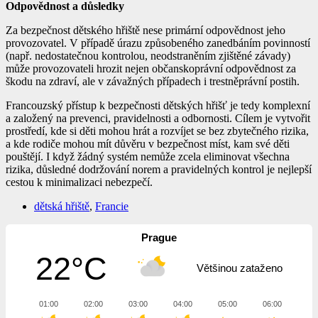
Odpovědnost a důsledky
Za bezpečnost dětského hřiště nese primární odpovědnost jeho
provozovatel. V případě úrazu způsobeného zanedbáním povinností
(např. nedostatečnou kontrolou, neodstraněním zjištěné závady)
může provozovateli hrozit nejen občanskoprávní odpovědnost za
škodu na zdraví, ale v závažných případech i trestněprávní postih.
Francouzský přístup k bezpečnosti dětských hřišť je tedy komplexní
a založený na prevenci, pravidelnosti a odbornosti. Cílem je vytvořit
prostředí, kde si děti mohou hrát a rozvíjet se bez zbytečného rizika,
a kde rodiče mohou mít důvěru v bezpečnost míst, kam své děti
pouštějí. I když žádný systém nemůže zcela eliminovat všechna
rizika, důsledné dodržování norem a pravidelných kontrol je nejlepší
cestou k minimalizaci nebezpečí.
dětská hřiště
,
Francie
Prague
22°C
Většinou zataženo
01:00
02:00
03:00
04:00
05:00
06:00
07