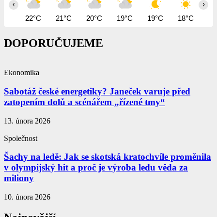
‹
›
22°C
21°C
20°C
19°C
19°C
18°C
19
DOPORUČUJEME
Ekonomika
Sabotáž české energetiky? Janeček varuje před
zatopením dolů a scénářem „řízené tmy“
13. února 2026
Společnost
Šachy na ledě: Jak se skotská kratochvíle proměnila
v olympijský hit a proč je výroba ledu věda za
miliony
10. února 2026