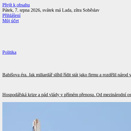
Přejít k obsahu
Pátek, 7. srpna 2026, svátek má Lada, zítra Soběslav
Přihlášení
Můj účet
Politika
Babišova éra. Jak miliardář slíbil řídit stát jako firmu a rozdělil náro
Hospodářská krize a pád vlády v přímém přenosu. Od mezinárodní os