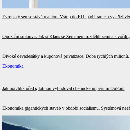
Evropský sen se stává realitou. Vstup do EU, pád hranic a vystřízliv
Opoziční smlouva. Jak si Klaus se Zemanem rozdělili zemi a stvořili
Divoké devadesátky a kuponová privatizace. Doba rychlých milionů, 
Ekonomika
Jak uprchlík před gilotinou vybudoval chemické impérium DuPont
Ekonomika gigantických staveb v období socialismu. Systémová neefe