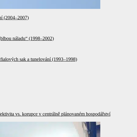
ění (2004–2007)
 „blbou náladu“ (1998–2002)
fialových sak a tunelování (1993–1998)
ktivita vs. korupce v centrálně plánovaném hospodářství