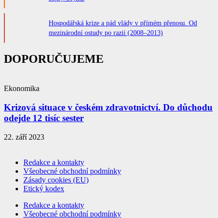
Hospodářská krize a pád vlády v přímém přenosu. Od
mezinárodní ostudy po razii (2008–2013)
DOPORUČUJEME
Ekonomika
Krizová situace v českém zdravotnictví. Do důchodu
odejde 12 tisíc sester
22. září 2023
Redakce a kontakty
Všeobecné obchodní podmínky
Zásady cookies (EU)
Etický kodex
Redakce a kontakty
Všeobecné obchodní podmínky