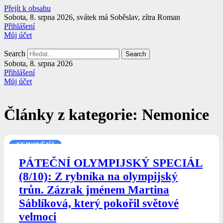
Přejít k obsahu
Sobota, 8. srpna 2026, svátek má Soběslav, zítra Roman
Přihlášení
Můj účet
Search
Search
Sobota, 8. srpna 2026
Přihlášení
Můj účet
Články z kategorie: Nemonice
NEJNOVĚJŠÍ
PÁTEČNÍ OLYMPIJSKÝ SPECIÁL
(8/10): Z rybníka na olympijský
trůn. Zázrak jménem Martina
Sáblíková, který pokořil světové
velmoci