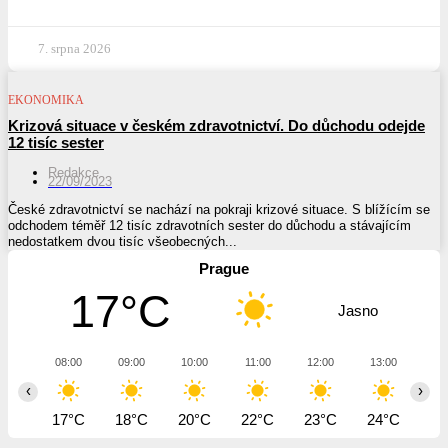
7. srpna 2026
EKONOMIKA
Krizová situace v českém zdravotnictví. Do důchodu odejde
12 tisíc sester
Redakce
22/09/2023
České zdravotnictví se nachází na pokraji krizové situace. S blížícím se
odchodem téměř 12 tisíc zdravotních sester do důchodu a stávajícím
nedostatkem dvou tisíc všeobecných...
Prague
17°C
Jasno
08:00
09:00
10:00
11:00
12:00
13:00
14
‹
›
17°C
18°C
20°C
22°C
23°C
24°C
25