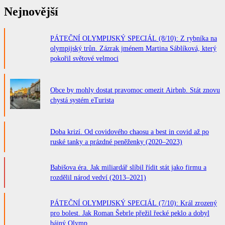
Nejnovější
PÁTEČNÍ OLYMPIJSKÝ SPECIÁL (8/10): Z rybníka na
olympijský trůn. Zázrak jménem Martina Sáblíková, který
pokořil světové velmoci
Obce by mohly dostat pravomoc omezit Airbnb. Stát znovu
chystá systém eTurista
Doba krizí. Od covidového chaosu a best in covid až po
ruské tanky a prázdné peněženky (2020–2023)
Babišova éra. Jak miliardář slíbil řídit stát jako firmu a
rozdělil národ vedví (2013–2021)
PÁTEČNÍ OLYMPIJSKÝ SPECIÁL (7/10): Král zrozený
pro bolest. Jak Roman Šebrle přežil řecké peklo a dobyl
bájný Olymp