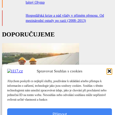
bájný Olymp
Hospodářská krize a pád vlády v přímém přenosu. Od
mezinárodní ostudy po razii (2008–2013)
DOPORUČUJEME
Spravovat Souhlas s cookies
Abychom poskytli co nejlepší služby, používáme k ukládání a/nebo přístupu k
informacím o zařízení, technologie jako jsou soubory cookies. Souhlas s těmito
Domácí politika
technologiemi nám umožní zpracovávat údaje, jako je chování při procházení nebo
jedinečná ID na tomto webu. Nesouhlas nebo odvolání souhlasu může nepříznivě
Sněmovna schválila novelu o komunitní energetice:
ovlivnit určité vlastnosti a funkce.
rodiny budou moci sdílet elektřinu
Příjmout