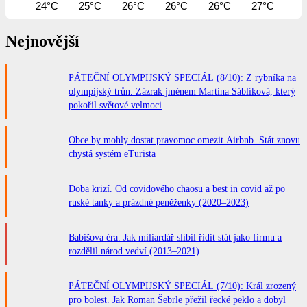
24°C
25°C
26°C
26°C
26°C
27°C
27
Nejnovější
PÁTEČNÍ OLYMPIJSKÝ SPECIÁL (8/10): Z rybníka na
olympijský trůn. Zázrak jménem Martina Sáblíková, který
pokořil světové velmoci
Obce by mohly dostat pravomoc omezit Airbnb. Stát znovu
chystá systém eTurista
Doba krizí. Od covidového chaosu a best in covid až po
ruské tanky a prázdné peněženky (2020–2023)
Babišova éra. Jak miliardář slíbil řídit stát jako firmu a
rozdělil národ vedví (2013–2021)
PÁTEČNÍ OLYMPIJSKÝ SPECIÁL (7/10): Král zrozený
pro bolest. Jak Roman Šebrle přežil řecké peklo a dobyl