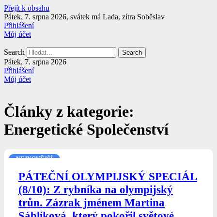
Přejít k obsahu
Pátek, 7. srpna 2026, svátek má Lada, zítra Soběslav
Přihlášení
Můj účet
Search
Search
Pátek, 7. srpna 2026
Přihlášení
Můj účet
Články z kategorie:
Energetické Společenství
NEJNOVĚJŠÍ
PÁTEČNÍ OLYMPIJSKÝ SPECIÁL
(8/10): Z rybníka na olympijský
trůn. Zázrak jménem Martina
Sáblíková, který pokořil světové