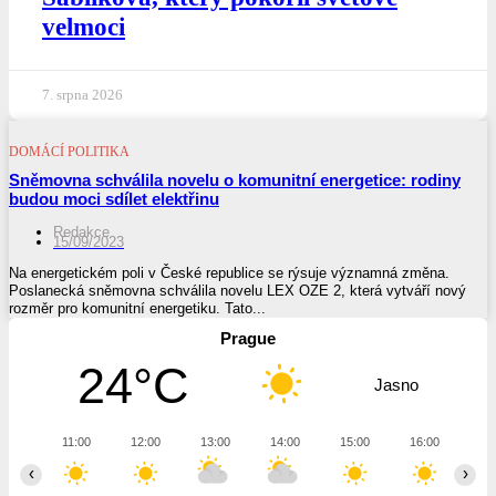
velmoci
7. srpna 2026
DOMÁCÍ POLITIKA
Sněmovna schválila novelu o komunitní energetice: rodiny
budou moci sdílet elektřinu
Redakce
15/09/2023
Na energetickém poli v České republice se rýsuje významná změna.
Poslanecká sněmovna schválila novelu LEX OZE 2, která vytváří nový
rozměr pro komunitní energetiku. Tato...
Prague
24°C
Jasno
11:00
12:00
13:00
14:00
15:00
16:00
17
‹
›