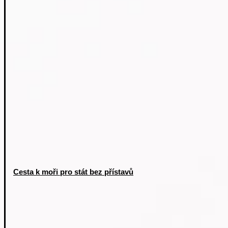
Cesta k moři pro stát bez přístavů