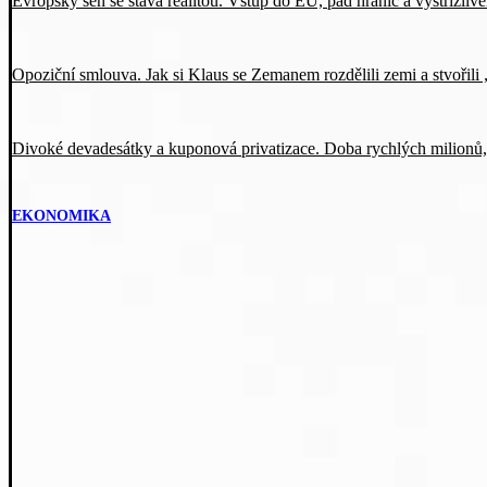
Evropský sen se stává realitou. Vstup do EU, pád hranic a vystřízli
Opoziční smlouva. Jak si Klaus se Zemanem rozdělili zemi a stvořil
Divoké devadesátky a kuponová privatizace. Doba rychlých milionů,
EKONOMIKA