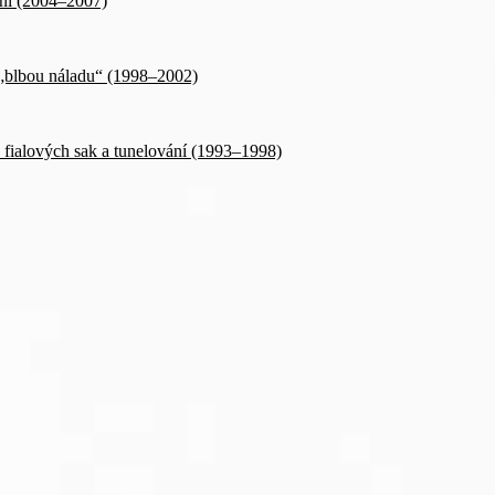
vění (2004–2007)
i „blbou náladu“ (1998–2002)
 fialových sak a tunelování (1993–1998)