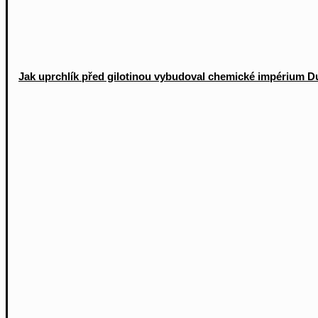
Jak uprchlík před gilotinou vybudoval chemické impérium 