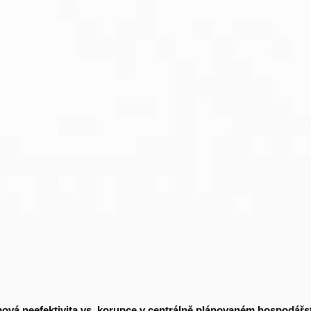
ová neefektivita vs. korupce v centrálně plánovaném hospodářs