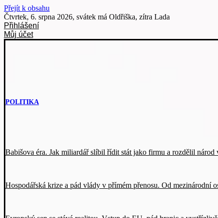
Přejít k obsahu
Čtvrtek, 6. srpna 2026, svátek má Oldřiška, zítra Lada
Přihlášení
Můj účet
POLITIKA
Babišova éra. Jak miliardář slíbil řídit stát jako firmu a rozdělil nár
Hospodářská krize a pád vlády v přímém přenosu. Od mezinárodní o