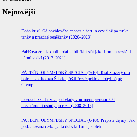
Nejnovější
Doba krizí. Od covidového chaosu a best in covid až po ruské
tanky a prázdné peněženky (2020–2023)
Babišova éra. Jak miliardář slíbil řídit stát jako firmu a rozdělil
národ vedví (2013–2021)
PÁTEČNÍ OLYMPIJSKÝ SPECIÁL (7/10): Král zrozený pro
bolest. Jak Roman Šebrle přežil řecké peklo a dobyl bájný
Olymp
Hospodářská krize a pád vlády v přímém přenosu. Od
mezinárodní ostudy po razii (2008–2013)
PÁTEČNÍ OLYMPIJSKÝ SPECIÁL (6/10): Přepište dějiny! Jak
podceňovaná česká parta dobyla Turnaj století