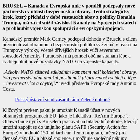
BRUSEL – Kanada a Evropská unie v pondělí podepsaly nové
partnerství v oblasti bezpečnosti a obrany. Tento strategický
krok, který přichází v době rostoucích obav z politiky Donalda
Trumpa, má za cíl snížit závislost Kanady na Spojených státech
a prohloubit vojenskou spolupráci s evropskými spojenci.
Kanadský premiér Mark Carney podepsal dohodu v Bruselu s cílem
přeorientovat obrannou a bezpečnostní politiku své země v reakci na
Trumpovy výroky, včetně dřívějších hrozeb vůči severnímu
sousedovi Ameriky. Partnerství má pomoci oběma stranám lépe a
rychleji plnit nové požadavky NATO na vojenské kapacity.
„
Ačkoliv NATO zůstává základním kamenem naší kolektivní obrany,
toto partnerství nám umožní posílit naši připravenost rychleji a lépe
– investovat více a chytřeji
,“ uvedl předseda Evropské rady António
Costa.
Polský ústavní soud zasadil ránu Zelené dohodě
Klíčovým prvkem paktu je umožnit Kanadě účast v nových
obranných programech EU, jako je iniciativa „ReArm Europe“.
Ottawa bude nyní s Bruselem pracovat na bilaterální dohodě, která jí
umožní zapojit se do unijního plánu SAFE (Security Action for
Europe) v hodnotě 150 miliard eur. Tento program, určený pro
členské státy EU a blízké spojence, umožňuje společné nákupy