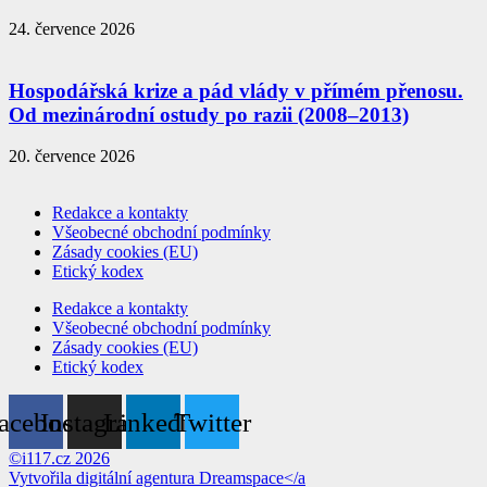
24. července 2026
Hospodářská krize a pád vlády v přímém přenosu.
Od mezinárodní ostudy po razii (2008–2013)
20. července 2026
Redakce a kontakty
Všeobecné obchodní podmínky
Zásady cookies (EU)
Etický kodex
Redakce a kontakty
Všeobecné obchodní podmínky
Zásady cookies (EU)
Etický kodex
acebook
Instagram
Linkedin
Twitter
©i117.cz 2026
Vytvořila digitální agentura
Dreamspace</a