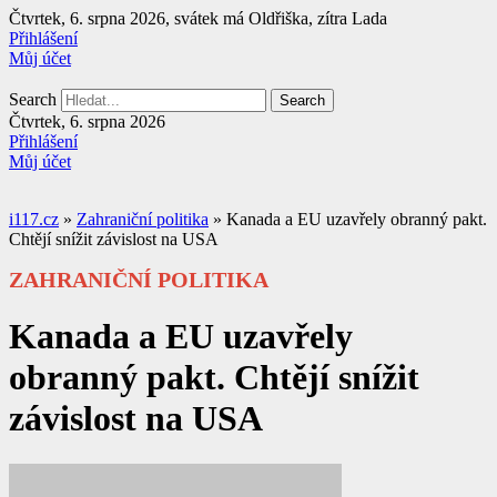
Přejít
Čtvrtek, 6. srpna 2026, svátek má Oldřiška, zítra Lada
k
Přihlášení
obsahu
Můj účet
Search
Search
Čtvrtek, 6. srpna 2026
Přihlášení
Můj účet
i117.cz
»
Zahraniční politika
»
Kanada a EU uzavřely obranný pakt.
Chtějí snížit závislost na USA
ZAHRANIČNÍ POLITIKA
Kanada a EU uzavřely
obranný pakt. Chtějí snížit
závislost na USA