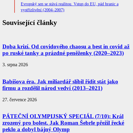
Evropský sen se stává realitou. Vstup do EU, pád hranic a
vystřízlivění (2004–2007)
Související články
Doba krizí. Od covidového chaosu a best in covid až
po ruské tanky a prázdné peněženky (2020–2023)
3. srpna 2026
Babišova éra. Jak miliardář slíbil řídit stát jako
firmu a rozdělil národ vedví (2013–2021)
27. července 2026
PÁTEČNÍ OLYMPIJSKÝ SPECIÁL (7/10): Král
zrozený pro bolest. Jak Roman Šebrle přežil řecké
peklo a dobyl bájný Olymp