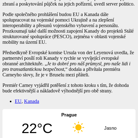
zbraní a poskytování půjček na jejich pořízení, uvedl server politico.
Podle společného prohlášení budou EU a Kanada dále
spolupracovat na vojenské pomoci Ukrajině a na zlepšení
interoperability a přesunů vojenského vybavení a personálu.
Prozkoumají také další možnosti zapojení Kanady do projektů Stálé
strukturované spolupráce (PESCO), zejména v oblasti vojenské
mobility na území EU.
Předsedkyně Evropské komise Ursula von der Leyenová uvedla, že
partnerství posílí roli Kanady v rychle se vyvíjející evropské
obranné architektuře. „
Je to dobré pro náš průmysl, pro naše lidi i
pro transatlantickou bezpečnost
,“ dodala a přivítala premiéra
Carneyho slovy, že je v Bruselu mezi přáteli.
Premiér Carney vyjádřil potěšení z tohoto kroku s tím, že dohoda
bude efektivnější a nákladově výhodnější pro obě strany.
EU
,
Kanada
Prague
22°C
Jasno