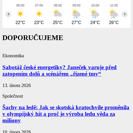
06:00
07:00
08:00
09:00
10:00
11:00
12
‹
›
22°C
23°C
25°C
27°C
24°C
26°C
28
DOPORUČUJEME
Ekonomika
Sabotáž české energetiky? Janeček varuje před
zatopením dolů a scénářem „řízené tmy“
13. února 2026
Společnost
Šachy na ledě: Jak se skotská kratochvíle proměnila
v olympijský hit a proč je výroba ledu věda za
miliony
10. února 2026