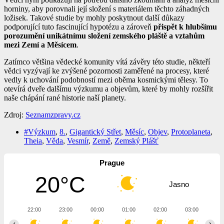
horniny, aby porovnali její složení s materiálem těchto záhadných
ložisek. Takové studie by mohly poskytnout další důkazy
podporující tuto fascinující hypotézu a zároveň
přispět k hlubšímu
porozumění unikátnímu složení zemského pláště a vztahům
mezi Zemí a Měsícem
.
Zatímco většina vědecké komunity vítá závěry této studie, někteří
vědci vyzývají ke zvýšené pozornosti zaměřené na procesy, které
vedly k uchování podobností mezi oběma kosmickými tělesy. To
otevírá dveře dalšímu výzkumu a objevům, které by mohly rozšířit
naše chápání rané historie naší planety.
Zdroj:
Seznamzpravy.cz
#Výzkum
,
8.
,
Gigantický Střet
,
Měsíc
,
Objev
,
Protoplaneta
,
Theia
,
Věda
,
Vesmír
,
Země
,
Zemský Plášť
Prague
20°C
Jasno
22:00
23:00
00:00
01:00
02:00
03:00
04
‹
›