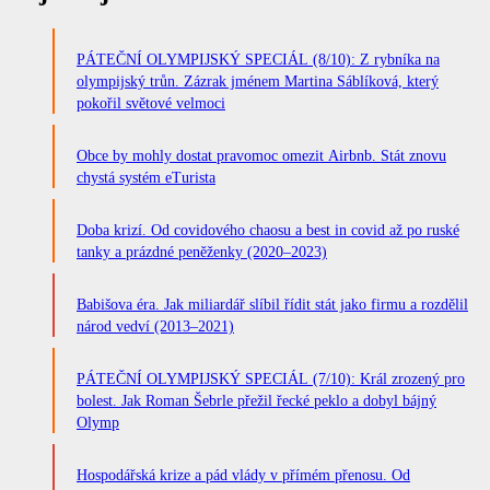
PÁTEČNÍ OLYMPIJSKÝ SPECIÁL (8/10): Z rybníka na
olympijský trůn. Zázrak jménem Martina Sáblíková, který
pokořil světové velmoci
Obce by mohly dostat pravomoc omezit Airbnb. Stát znovu
chystá systém eTurista
Doba krizí. Od covidového chaosu a best in covid až po ruské
tanky a prázdné peněženky (2020–2023)
Babišova éra. Jak miliardář slíbil řídit stát jako firmu a rozdělil
národ vedví (2013–2021)
PÁTEČNÍ OLYMPIJSKÝ SPECIÁL (7/10): Král zrozený pro
bolest. Jak Roman Šebrle přežil řecké peklo a dobyl bájný
Olymp
Hospodářská krize a pád vlády v přímém přenosu. Od