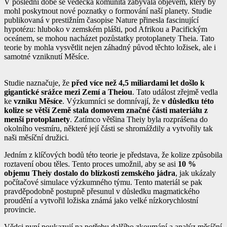
V poslední době se vědecká komunita zabývala objevem, který by
mohl poskytnout nové poznatky o formování naší planety. Studie
publikovaná v prestižním časopise Nature přinesla fascinující
hypotézu: hluboko v zemském plášti, pod Afrikou a Pacifickým
oceánem, se mohou nacházet pozůstatky protoplanety Theia. Tato
teorie by mohla vysvětlit nejen záhadný původ těchto ložisek, ale i
samotné vzniknutí Měsíce.
Studie naznačuje, že
před více než 4,5 miliardami let došlo k
gigantické srážce mezi Zemí a Theiou
. Tato událost zřejmě vedla
ke
vzniku Měsíce
. Výzkumníci se domnívají, že
v důsledku této
kolize se větší
Země
stala domovem značné části materiálu z
menší protoplanety
. Zatímco většina Theiy byla rozprášena do
okolního vesmíru, některé její části se shromáždily a vytvořily tak
naši měsíční družici.
Jedním z klíčových bodů této teorie je představa, že kolize způsobila
roztavení obou těles. Tento proces umožnil, aby se asi
10 %
objemu Theiy dostalo do blízkosti zemského jádra
, jak ukázaly
počítačové simulace výzkumného týmu. Tento materiál se pak
pravděpodobně postupně přesunul v důsledku magmatického
proudění a vytvořil ložiska známá jako velké nízkorychlostní
provincie.
Vědci nyní poukazují na potřebu dalšího zkoumání a analýz měsíční