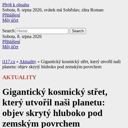
Přejít k obsahu
Sobota, 8. srpna 2026, svátek má Soběslav, zítra Roman
Přihlášení
Můj účet
Search
Search
Sobota, 8. srpna 2026
Přihlášení
Můj účet
i117.cz
»
Aktuality
»
Gigantický kosmický střet, který utvořil naši
planetu: objev skrytý hluboko pod zemským povrchem
AKTUALITY
Gigantický kosmický střet,
který utvořil naši planetu:
objev skrytý hluboko pod
zemským povrchem