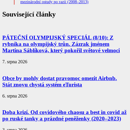
mezinárodní ostudy po razii (2008–2013)
Související články
PÁTEČNÍ OLYMPIJSKÝ SPECIÁL (8/10): Z
rybníka na olympijský trůn. Zázrak jménem
Martina Sáblíková, který pokořil světové velmoci
7. srpna 2026
Obce by mohly dostat pravomoc omezit Airbnb.
Stát znovu chystá systém eTurista
6. srpna 2026
Doba krizí. Od covidového chaosu a best in covid až
po ruské tanky a prázdné peněženky (2020–2023)
3. srpna 2026