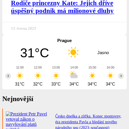
Rodiče princezny Kate: Jejich dříve
úspěšný podnik má milionové dluhy
13. června 2023
Prague
31°C
Jasno
11:00
12:00
13:00
14:00
15:00
16:00
17
‹
›
31°C
32°C
33°C
34°C
34°C
34°C
34
Nejnovější
Česko dneška a zítřka. Konec montovny,
éra prezidenta Pavla a hledání nového
národního snu (2023–současnost)