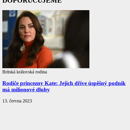
DOPORUČUJEME
Britská královská rodina
Rodiče princezny Kate: Jejich dříve úspěšný podnik
má milionové dluhy
13. června 2023