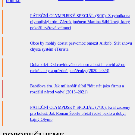
PÁTEČNÍ OLYMPIJSKÝ SPECIÁL (8/10): Z rybníka na
olympijský trůn. Zázrak jménem Martina Sáblíková, který
pokořil světové velmoci
Obce by mohly dostat pravomoc omezit Airbnb. Stát znovu
chystá systém eTurista
Doba krizí. Od covidového chaosu a best in covid až po
ruské tanky a prázdné peněženky (2020–2023)
Babišova éra. Jak miliardář slíbil řídit stát jako firmu a
rozdělil národ vedví (2013–2021)
PÁTEČNÍ OLYMPIJSKÝ SPECIÁL (7/10): Král zrozený
pro bolest. Jak Roman Šebrle přežil řecké peklo a dobyl
bájný Olymp