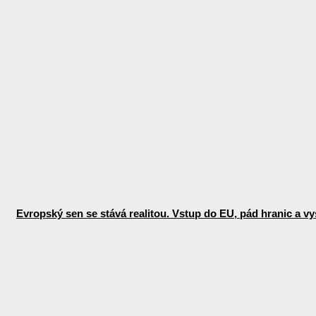
Evropský sen se stává realitou. Vstup do EU, pád hranic a vys