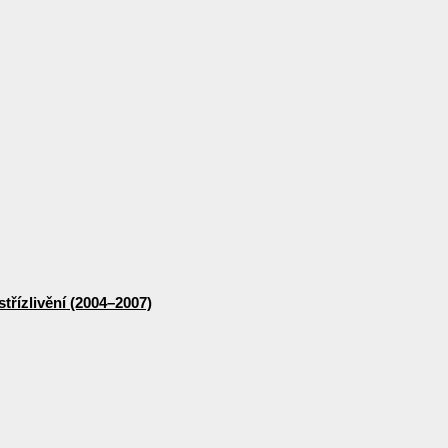
třízlivění (2004–2007)