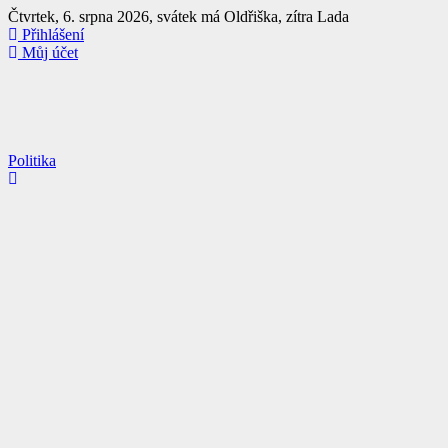
Přejít
Čtvrtek, 6. srpna 2026, svátek má Oldřiška, zítra Lada
k
Přihlášení
obsahu
Můj účet
Politika