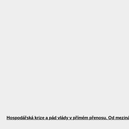
Hospodářská krize a pád vlády v přímém přenosu. Od mezinár