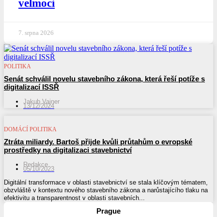
velmoci
7. srpna 2026
POLITIKA
Senát schválil novelu stavebního zákona, která řeší potíže s
digitalizací ISSŘ
Jakub Vajner
13/12/2024
DOMÁCÍ POLITIKA
Ztráta miliardy. Bartoš přijde kvůli průtahům o evropské
prostředky na digitalizaci stavebnictví
Redakce
05/10/2023
Digitální transformace v oblasti stavebnictví se stala klíčovým tématem,
obzvláště v kontextu nového stavebního zákona a narůstajícího tlaku na
efektivitu a transparentnost v oblasti stavebních...
Prague