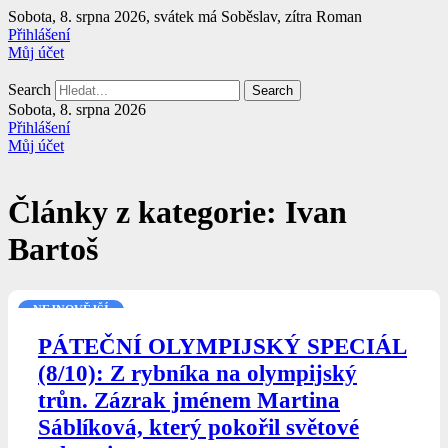
Přejít
Sobota, 8. srpna 2026, svátek má Soběslav, zítra Roman
k
Přihlášení
obsahu
Můj účet
Search
Search
Sobota, 8. srpna 2026
Přihlášení
Můj účet
Články z kategorie: Ivan
Bartoš
NEJNOVĚJŠÍ
PÁTEČNÍ OLYMPIJSKÝ SPECIÁL
(8/10): Z rybníka na olympijský
trůn. Zázrak jménem Martina
Sáblíková, který pokořil světové