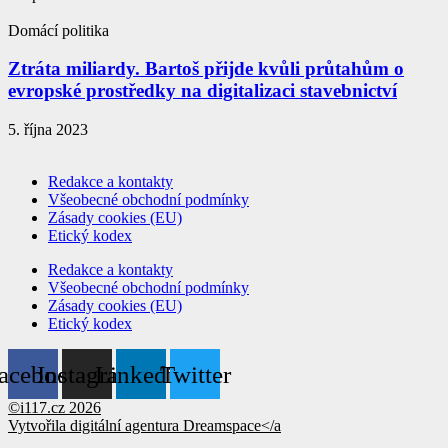
Domácí politika
Ztráta miliardy. Bartoš přijde kvůli průtahům o
evropské prostředky na digitalizaci stavebnictví
5. října 2023
Redakce a kontakty
Všeobecné obchodní podmínky
Zásady cookies (EU)
Etický kodex
Redakce a kontakty
Všeobecné obchodní podmínky
Zásady cookies (EU)
Etický kodex
acebook
Instagram
Linkedin
Twitter
©i117.cz 2026
Vytvořila digitální agentura
Dreamspace</a