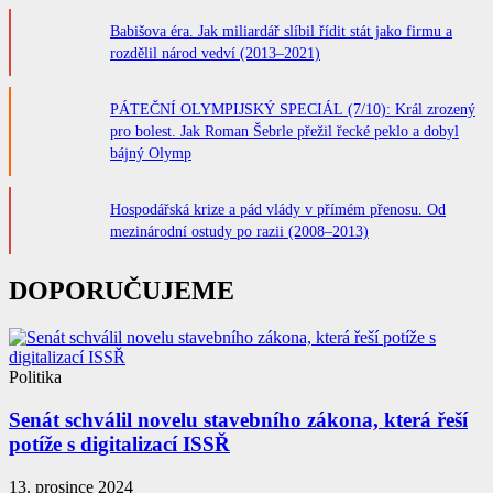
Babišova éra. Jak miliardář slíbil řídit stát jako firmu a
rozdělil národ vedví (2013–2021)
PÁTEČNÍ OLYMPIJSKÝ SPECIÁL (7/10): Král zrozený
pro bolest. Jak Roman Šebrle přežil řecké peklo a dobyl
bájný Olymp
Hospodářská krize a pád vlády v přímém přenosu. Od
mezinárodní ostudy po razii (2008–2013)
DOPORUČUJEME
Politika
Senát schválil novelu stavebního zákona, která řeší
potíže s digitalizací ISSŘ
13. prosince 2024