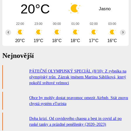
20°C
Jasno
22:00
23:00
00:00
01:00
02:00
03:00
04
‹
›
20°C
19°C
18°C
18°C
17°C
16°C
16
Nejnovější
PÁTEČNÍ OLYMPIJSKÝ SPECIÁL (8/10): Z rybníka na
olympijský trůn. Zázrak jménem Martina Sáblíková, který
pokořil světové velmoci
Obce by mohly dostat pravomoc omezit Airbnb. Stát znovu
chystá systém eTurista
Doba krizí. Od covidového chaosu a best in covid až po
ruské tanky a prázdné peněženky (2020–2023)