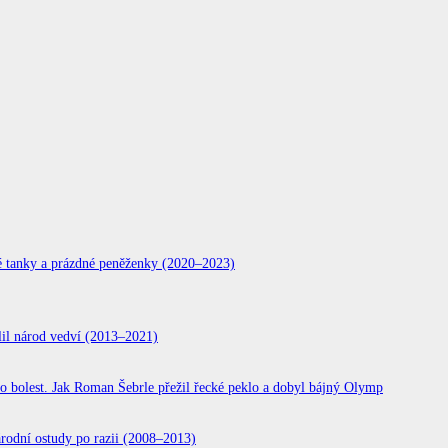
:00
18:00
19:00
20:00
21:00
22:00
23:00
00:0
°C
26°C
24°C
23°C
23°C
23°C
23°C
22°
ké tanky a prázdné peněženky (2020–2023)
dělil národ vedví (2013–2021)
lest. Jak Roman Šebrle přežil řecké peklo a dobyl bájný Olymp
rodní ostudy po razii (2008–2013)