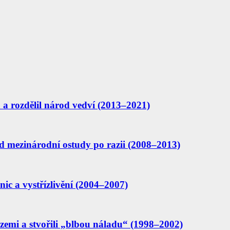
mu a rozdělil národ vedví (2013–2021)
 mezinárodní ostudy po razii (2008–2013)
ic a vystřízlivění (2004–2007)
 zemi a stvořili „blbou náladu“ (1998–2002)