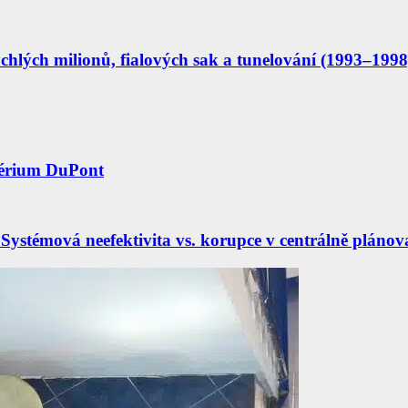
hlých milionů, fialových sak a tunelování (1993–1998
périum DuPont
Systémová neefektivita vs. korupce v centrálně pláno