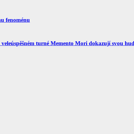
mu fenoménu
 veleúspěšném turné Memento Mori dokazují svou hud