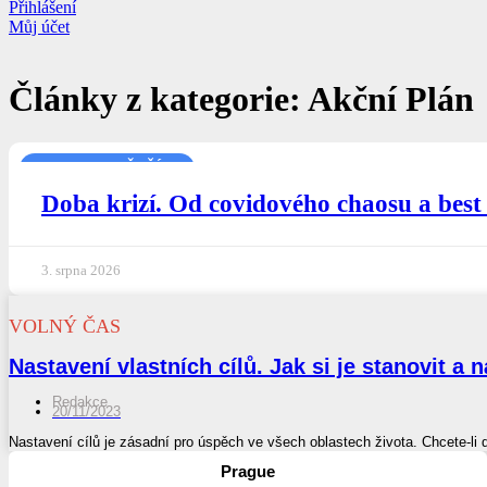
Přihlášení
Můj účet
Články z kategorie: Akční Plán
NEJNOVĚJŠÍ
Doba krizí. Od covidového chaosu a best
3. srpna 2026
VOLNÝ ČAS
Nastavení vlastních cílů. Jak si je stanovit a n
Redakce
20/11/2023
Nastavení cílů je zásadní pro úspěch ve všech oblastech života. Chcete-li d
Prague