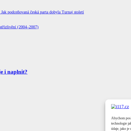
 podceňovaná česká parta dobyla Turnaj století
střízlivění (2004–2007)
je i naplnit?
Abychom poskyt
technologie j
údaje, jako j