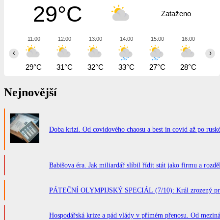
29°C
Zataženo
11:00
12:00
13:00
14:00
15:00
16:00
17
‹
›
29°C
31°C
32°C
33°C
27°C
28°C
28
Nejnovější
Doba krizí. Od covidového chaosu a best in covid až po rus
Babišova éra. Jak miliardář slíbil řídit stát jako firmu a roz
PÁTEČNÍ OLYMPIJSKÝ SPECIÁL (7/10): Král zrozený pro bo
Hospodářská krize a pád vlády v přímém přenosu. Od meziná