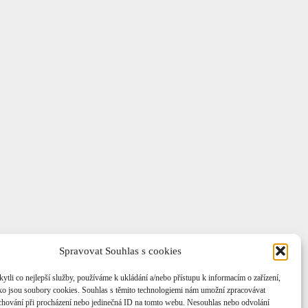
Spravovat Souhlas s cookies
li co nejlepší služby, používáme k ukládání a/nebo přístupu k informacím o zařízení,
ako jsou soubory cookies. Souhlas s těmito technologiemi nám umožní zpracovávat
e chování při procházení nebo jedinečná ID na tomto webu. Nesouhlas nebo odvolání