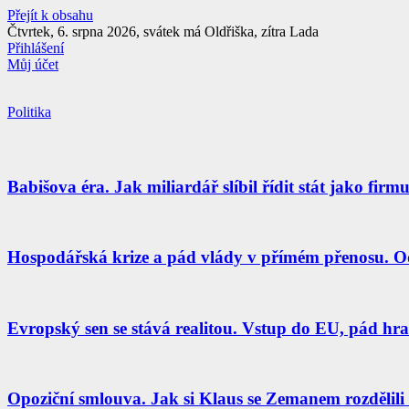
Přejít k obsahu
Čtvrtek, 6. srpna 2026, svátek má Oldřiška, zítra Lada
Přihlášení
Můj účet
Politika
Babišova éra. Jak miliardář slíbil řídit stát jako fir
Hospodářská krize a pád vlády v přímém přenosu. Od
Evropský sen se stává realitou. Vstup do EU, pád hran
Opoziční smlouva. Jak si Klaus se Zemanem rozdělili