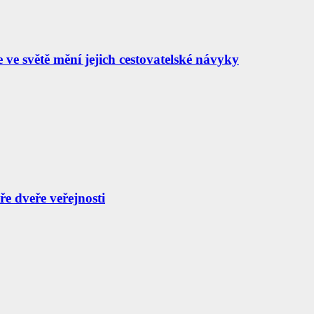
e ve světě mění jejich cestovatelské návyky
e dveře veřejnosti