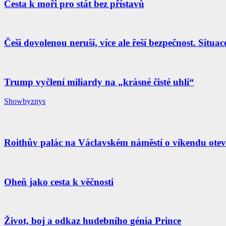
Cesta k moři pro stát bez přístavů
Češi dovolenou neruší, více ale řeší bezpečnost. Situac
Trump vyčlení miliardy na „krásné čisté uhlí“
Showbyznys
Roithův palác na Václavském náměstí o víkendu otevř
Oheň jako cesta k věčnosti
Život, boj a odkaz hudebního génia Prince