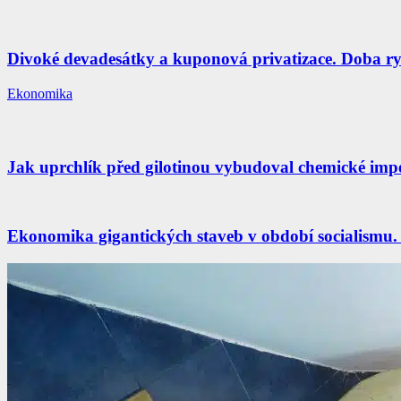
Divoké devadesátky a kuponová privatizace. Doba ryc
Ekonomika
Jak uprchlík před gilotinou vybudoval chemické im
Ekonomika gigantických staveb v období socialismu. 