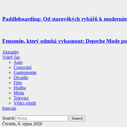
Paddleboarding: Od starověkých rybářů k moderní
Fenomén, který odmítá vyhasnout: Depeche Mode po
Aktuality
Volný čas
Auto
Cestování
Gastronomie
Divadlo
Film
Hudba
Móda
Televize
Vědci zjistili
français
Search
Search
Čtvrtek, 6. srpna 2026