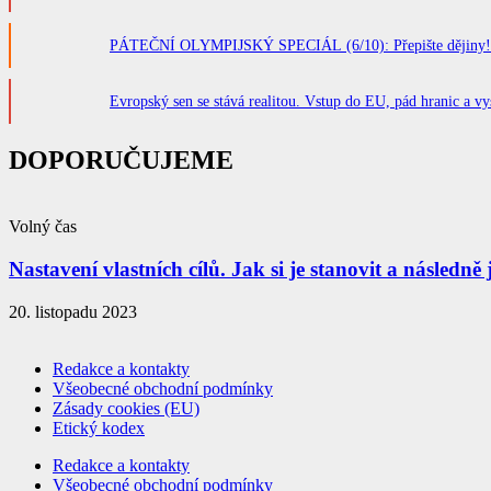
PÁTEČNÍ OLYMPIJSKÝ SPECIÁL (6/10): Přepište dějiny! Jak
Evropský sen se stává realitou. Vstup do EU, pád hranic a vy
DOPORUČUJEME
Volný čas
Nastavení vlastních cílů. Jak si je stanovit a následně 
20. listopadu 2023
Redakce a kontakty
Všeobecné obchodní podmínky
Zásady cookies (EU)
Etický kodex
Redakce a kontakty
Všeobecné obchodní podmínky