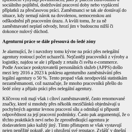
sociálního pojištění, dodržování pracovní doby nebo vyplácení
příplatků za přesčasovou práci. Zaměstnanci se tak ale dostávají do
situace, kdy nemají nárok na dovolenou, nemocenskou ani
odškodnění při pracovním úrazu. A kvůli tomu, že za ně
zaměstnavatel neplatí odvody, hrozí jim v budoucnu nižší či
dokonce nulový důchod.
Agenturní práce se dále přesouvá do šedé zóny
Je alarmující, že i navzdory tomu kývne na práci přes nelegální
agentury rostoucí počet uchazečů. Nejčastěji pracovníků z výroby a
logistiky, najdou se ale i případy z retailu či světa e-commerce.
Podle Asociace poskytovatelů personálních služeb (APPS) došlo
mezi lety 2016 a 2023 k poklesu agenturního zaměstnávání přes
legální agentury o 50 %. Tento propad však neodpovídá statistikám
nezaměstnanosti, což naznačuje, že mnoho pracovníků přešlo do
šedé zóny a přijalo práci přes nelegální agentury.
Klíčovou roli mají však i cíloví zaměstnavatelé, často renomované
značky, které si mnohdy přes několik mezičlánků objednávají u
pochybných agentur levnou pracovní sílu a odmítají si připustit
odpovědnost za její pracovní podmínky. Často pak argumentují, že o
těchto praktikách neví nebo že zprostředkující agentura je
dodavatelem jako každý jiný. Tímto přístupem se však vystavují
nejen peněžité pokutě, ale i ohrožení své reputace. Zvlášť v dnešní