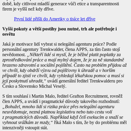
době, kdy citlivost mladší generace vůči etice a transparentnosti
firem je vyšší než kdy dříve.
První lidé přišli do Ameriky o tisíce let dříve
Vyšší pokuty a větší postihy jsou nutné, trh ale potřebuje i
osvětu
Jaká je motivace lidí vybrat si nelegální agenturu práce? Podle
personální agentury Trenkwalder, člena APPS, za tím často stojí
nevědomost.
„Někteří lidé si myslí, že je běžné platit poplatky za
zprostředkování práce a mají mylný dojem, že je za ně standardně
hrazeno zdravotní a sociální pojištění. Často na problém přijdou až
ve chvíli, kdy obdrží výzvu od pojišťovny k úhradě a v horším
případě to zjistí ve chvíli, kdy vyhledají lékařskou pomoc a musí si
její poskytnutí uhradit,“
uvádí generální ředitel Trenkwalderu pro
Česko a Slovensko Michal Veselý.
S tím souhlasí i Martin Malo, ředitel Grafton Recruitment, rovněž
člen APPS, a uvádí i pragmatické důvody takového rozhodnutí:
„Bohužel, mnoho lidí si rizika práce přes nelegální agenturu
neuvědomuje, nezná platnou legislativu nebo tuto cestu volí
z pragmatických důvodů. Například když čelí exekucím a snaží se
vyhnout srážkám ze mzdy,“
říká Malo s tím, že by do problému měl
intenzivněji vstoupit stát.