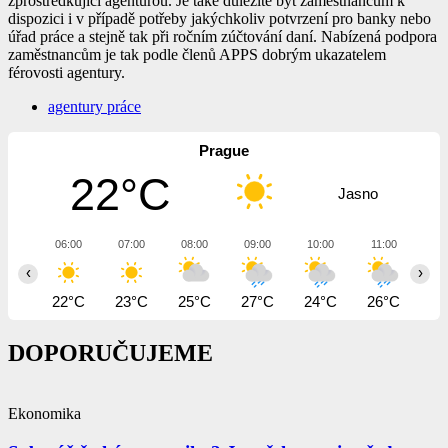
zprostředkující agenturou. Je také důležité být zaměstnancům k
dispozici i v případě potřeby jakýchkoliv potvrzení pro banky nebo
úřad práce a stejně tak při ročním zúčtování daní. Nabízená podpora
zaměstnancům je tak podle členů APPS dobrým ukazatelem
férovosti agentury.
agentury práce
Prague
22°C
Jasno
06:00
07:00
08:00
09:00
10:00
11:00
12
‹
›
22°C
23°C
25°C
27°C
24°C
26°C
28
DOPORUČUJEME
Ekonomika