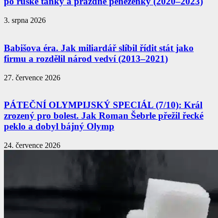
po ruské tanky a prázdné peněženky (2020–2023)
3. srpna 2026
Babišova éra. Jak miliardář slíbil řídit stát jako
firmu a rozdělil národ vedví (2013–2021)
27. července 2026
PÁTEČNÍ OLYMPIJSKÝ SPECIÁL (7/10): Král
zrozený pro bolest. Jak Roman Šebrle přežil řecké
peklo a dobyl bájný Olymp
24. července 2026