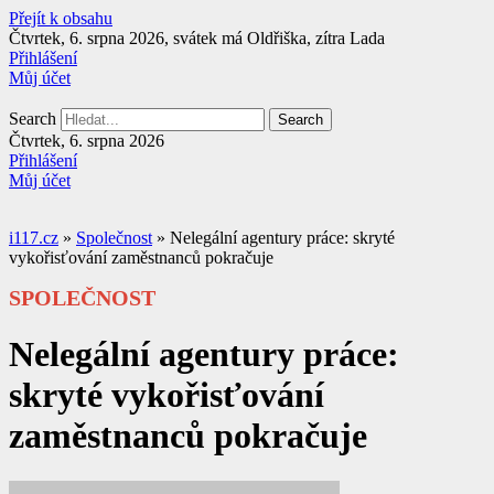
Přejít k obsahu
Čtvrtek, 6. srpna 2026, svátek má Oldřiška, zítra Lada
Přihlášení
Můj účet
Search
Search
Čtvrtek, 6. srpna 2026
Přihlášení
Můj účet
i117.cz
»
Společnost
»
Nelegální agentury práce: skryté
vykořisťování zaměstnanců pokračuje
SPOLEČNOST
Nelegální agentury práce:
skryté vykořisťování
zaměstnanců pokračuje