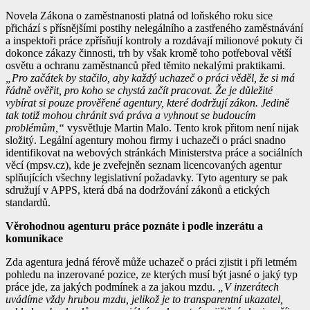
Novela Zákona o zaměstnanosti platná od loňského roku sice
přichází s přísnějšími postihy nelegálního a zastřeného zaměstnávání
a inspektoři práce zpřísňují kontroly a rozdávají milionové pokuty či
dokonce zákazy činnosti, trh by však kromě toho potřeboval větší
osvětu a ochranu zaměstnanců před těmito nekalými praktikami.
„Pro začátek by stačilo, aby každý uchazeč o práci věděl, že si má
řádně ověřit, pro koho se chystá začít pracovat. Že je důležité
vybírat si pouze prověřené agentury, které dodržují zákon. Jedině
tak totiž mohou chránit svá práva a vyhnout se budoucím
problémům,“
vysvětluje Martin Malo. Tento krok přitom není nijak
složitý. Legální agentury mohou firmy i uchazeči o práci snadno
identifikovat na webových stránkách Ministerstva práce a sociálních
věcí (mpsv.cz), kde je zveřejněn seznam licencovaných agentur
splňujících všechny legislativní požadavky. Tyto agentury se pak
sdružují v APPS, která dbá na dodržování zákonů a etických
standardů.
Věrohodnou agenturu práce poznáte i podle inzerátu a
komunikace
Zda agentura jedná férově může uchazeč o práci zjistit i při letmém
pohledu na inzerované pozice, ze kterých musí být jasné o jaký typ
práce jde, za jakých podmínek a za jakou mzdu.
„V inzerátech
uvádíme vždy hrubou mzdu, jelikož je to transparentní ukazatel,