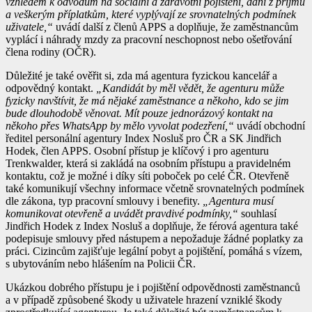
vzhledem k odvodům na sociální a zdravotní pojištění, dani z příjmu
a veškerým příplatkům, které vyplývají ze srovnatelných podmínek
uživatele,“
uvádí další z členů APPS a doplňuje, že zaměstnancům
vyplácí i náhrady mzdy za pracovní neschopnost nebo ošetřování
člena rodiny (OČR).
Důležité je také ověřit si, zda má agentura fyzickou kancelář a
odpovědný kontakt.
„Kandidát by měl vědět, že agenturu může
fyzicky navštívit, že má nějaké zaměstnance a někoho, kdo se jim
bude dlouhodobě věnovat. Mít pouze jednorázový kontakt na
někoho přes WhatsApp by mělo vyvolat podezření,“
uvádí obchodní
ředitel personální agentury Index Nosluš pro ČR a SK Jindřich
Hodek, člen APPS. Osobní přístup je klíčový i pro agenturu
Trenkwalder, která si zakládá na osobním přístupu a pravidelném
kontaktu, což je možné i díky síti poboček po celé ČR. Otevřeně
také komunikují všechny informace včetně srovnatelných podmínek
dle zákona, typ pracovní smlouvy i benefity.
„Agentura musí
komunikovat otevřeně a uvádět pravdivé podmínky,“
souhlasí
Jindřich Hodek z Index Nosluš a doplňuje, že férová agentura také
podepisuje smlouvy před nástupem a nepožaduje žádné poplatky za
práci. Cizincům zajišťuje legální pobyt a pojištění, pomáhá s vízem,
s ubytováním nebo hlášením na Policii ČR.
Ukázkou dobrého přístupu je i pojištění odpovědnosti zaměstnanců
a v případě způsobené škody u uživatele hrazení vzniklé škody