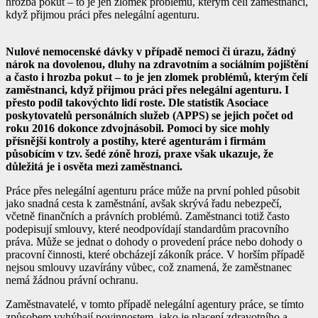
hrozba pokut – to je jen zlomek problémů, kterým čelí zaměstnanci,
když přijmou práci přes nelegální agenturu.
Nulové nemocenské dávky v případě nemoci či úrazu, žádný
nárok na dovolenou, dluhy na zdravotním a sociálním pojištění
a často i hrozba pokut – to je jen zlomek problémů, kterým čelí
zaměstnanci, když přijmou práci přes nelegální agenturu. I
přesto podíl takovýchto lidí roste. Dle statistik Asociace
poskytovatelů personálních služeb (APPS) se jejich počet od
roku 2016 dokonce zdvojnásobil. Pomoci by sice mohly
přísnější kontroly a postihy, které agenturám i firmám
působícím v tzv. šedé zóně hrozí, praxe však ukazuje, že
důležitá je i osvěta mezi zaměstnanci.
Práce přes nelegální agenturu práce může na první pohled působit
jako snadná cesta k zaměstnání, avšak skrývá řadu nebezpečí,
včetně finančních a právních problémů. Zaměstnanci totiž často
podepisují smlouvy, které neodpovídají standardům pracovního
práva. Může se jednat o dohody o provedení práce nebo dohody o
pracovní činnosti, které obcházejí zákoník práce. V horším případě
nejsou smlouvy uzavírány vůbec, což znamená, že zaměstnanec
nemá žádnou právní ochranu.
Zaměstnavatelé, v tomto případě nelegální agentury práce, se tímto
způsobem vyhýbají povinnostem, jako je placení zdravotního a