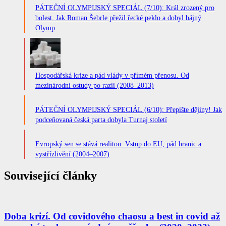
PÁTEČNÍ OLYMPIJSKÝ SPECIÁL (7/10): Král zrozený pro
bolest. Jak Roman Šebrle přežil řecké peklo a dobyl bájný
Olymp
Hospodářská krize a pád vlády v přímém přenosu. Od
mezinárodní ostudy po razii (2008–2013)
PÁTEČNÍ OLYMPIJSKÝ SPECIÁL (6/10): Přepište dějiny! Jak
podceňovaná česká parta dobyla Turnaj století
Evropský sen se stává realitou. Vstup do EU, pád hranic a
vystřízlivění (2004–2007)
Související články
Doba krizí. Od covidového chaosu a best in covid až