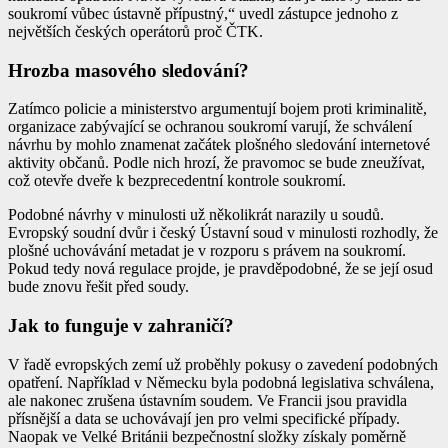
soukromí vůbec ústavně přípustný,“ uvedl zástupce jednoho z
největších českých operátorů proč ČTK.
Hrozba masového sledování?
Zatímco policie a ministerstvo argumentují bojem proti kriminalitě,
organizace zabývající se ochranou soukromí varují, že schválení
návrhu by mohlo znamenat začátek plošného sledování internetové
aktivity občanů. Podle nich hrozí, že pravomoc se bude zneužívat,
což otevře dveře k bezprecedentní kontrole soukromí.
Podobné návrhy v minulosti už několikrát narazily u soudů.
Evropský soudní dvůr i český Ústavní soud v minulosti rozhodly, že
plošné uchovávání metadat je v rozporu s právem na soukromí.
Pokud tedy nová regulace projde, je pravděpodobné, že se její osud
bude znovu řešit před soudy.
Jak to funguje v zahraničí?
V řadě evropských zemí už proběhly pokusy o zavedení podobných
opatření. Například v Německu byla podobná legislativa schválena,
ale nakonec zrušena ústavním soudem. Ve Francii jsou pravidla
přísnější a data se uchovávají jen pro velmi specifické případy.
Naopak ve Velké Británii bezpečnostní složky získaly poměrně