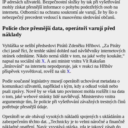
IP adresách uživatelů. Bezpečnostní složky by tak při vyšetřování
mohly získat přesnější informace o pohybu podezřelých osob na
internetu. Odborníci na ochranu soukromí ale varují, že by šlo o
nebezpečný precedent vedoucí k masovému sledování občanů.
Policie chce přesnější data, operátoři varují před
náklady
Vyhláška se nelíbí předsedovi Pirátů Zdeněku Hřibovi. „Za Piráty
chci jasně říct, že tenhle státní dohled nad návštěvníky internetových
stránek odmítáme. Nikdo nemá slídit v tom, na jaké weby koukáte,“
napsal na sociální síti
X
. A ani ministr vnitra Vít Rakušan
„šmírování“ na internetu nepodporuje, jak v reakci na Hřibův
příspěvek vysvětloval, rověž na síti
X
.
Podle současné legislativy musejí operátoři uchovávat metadata o
komunikaci uživatelů, například s kým, kdy a odkud volali nebo
psali zprávy. Nově by se však tato povinnost mohla rozšířit i na data
o tom, jaké webové stránky lidé navštěvují. Ministerstvo vnitra
argumentuje tím, že policie při vyšetřování závažných trestných činů
potřebuje přesnější údaje.
Operátoři se ale obávají vysokých nákladů spojených s ukládáním a
zabezpečením těchto dat. „Technicky je to velmi náročné a finančně
nákladné opatření. Navíc vyvstává otázka, zda je takový zásah do