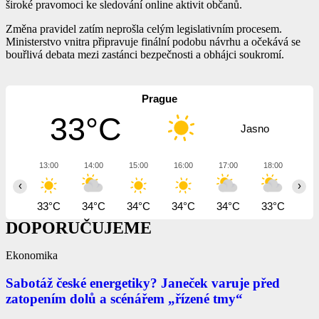
široké pravomoci ke sledování online aktivit občanů.
Změna pravidel zatím neprošla celým legislativním procesem.
Ministerstvo vnitra připravuje finální podobu návrhu a očekává se
bouřlivá debata mezi zastánci bezpečnosti a obhájci soukromí.
Prague
33°C
Jasno
13:00
14:00
15:00
16:00
17:00
18:00
19
‹
›
33°C
34°C
34°C
34°C
34°C
33°C
32
DOPORUČUJEME
Ekonomika
Sabotáž české energetiky? Janeček varuje před
zatopením dolů a scénářem „řízené tmy“