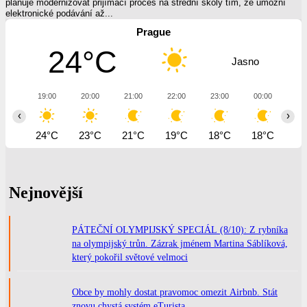
plánuje modernizovat přijímací proces na střední školy tím, že umožní
elektronické podávání až...
Prague
24°C
Jasno
19:00
20:00
21:00
22:00
23:00
00:00
01
‹
›
24°C
23°C
21°C
19°C
18°C
18°C
17
Nejnovější
PÁTEČNÍ OLYMPIJSKÝ SPECIÁL (8/10): Z rybníka
na olympijský trůn. Zázrak jménem Martina Sáblíková,
který pokořil světové velmoci
Obce by mohly dostat pravomoc omezit Airbnb. Stát
znovu chystá systém eTurista