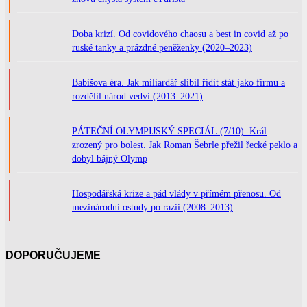
Doba krizí. Od covidového chaosu a best in covid až po
ruské tanky a prázdné peněženky (2020–2023)
Babišova éra. Jak miliardář slíbil řídit stát jako firmu a
rozdělil národ vedví (2013–2021)
PÁTEČNÍ OLYMPIJSKÝ SPECIÁL (7/10): Král
zrozený pro bolest. Jak Roman Šebrle přežil řecké peklo a
dobyl bájný Olymp
Hospodářská krize a pád vlády v přímém přenosu. Od
mezinárodní ostudy po razii (2008–2013)
DOPORUČUJEME