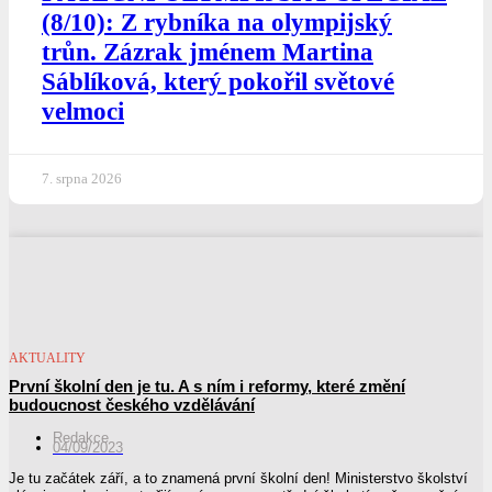
(8/10): Z rybníka na olympijský
trůn. Zázrak jménem Martina
Sáblíková, který pokořil světové
velmoci
7. srpna 2026
AKTUALITY
První školní den je tu. A s ním i reformy, které změní
budoucnost českého vzdělávání
Redakce
04/09/2023
Je tu začátek září, a to znamená první školní den! Ministerstvo školství