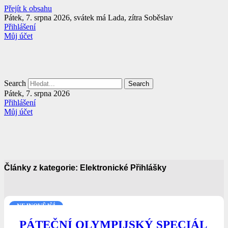
Přejít k obsahu
Pátek, 7. srpna 2026, svátek má Lada, zítra Soběslav
Přihlášení
Můj účet
Search
Search
Pátek, 7. srpna 2026
Přihlášení
Můj účet
Články z kategorie: Elektronické Přihlášky
NEJNOVĚJŠÍ
PÁTEČNÍ OLYMPIJSKÝ SPECIÁL