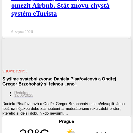
omezit Airbnb. Stát znovu chystá
systém eTurista
6. srpna 2026
SHOWBYZNYS
Slyšíme svatební zvony: Daniela Písařovicová a Ondřej
Gregor Brzobohatý si řeknou „ano“
Redakce
12/06/2023
Daniela Písařovicová a Ondřej Gregor Brzobohatý mile překvapili. Jsou
totiž už nějakou dobu zasnoubení a moderátorčinu ruku zdobí prsten,
kterého si delší dobu nikdo nevšiml....
Prague