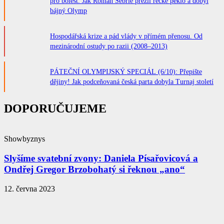
pro bolest. Jak Roman Šebrle přežil řecké peklo a dobyl
bájný Olymp
Hospodářská krize a pád vlády v přímém přenosu. Od
mezinárodní ostudy po razii (2008–2013)
PÁTEČNÍ OLYMPIJSKÝ SPECIÁL (6/10): Přepište
dějiny! Jak podceňovaná česká parta dobyla Turnaj století
DOPORUČUJEME
Showbyznys
Slyšíme svatební zvony: Daniela Písařovicová a
Ondřej Gregor Brzobohatý si řeknou „ano“
12. června 2023