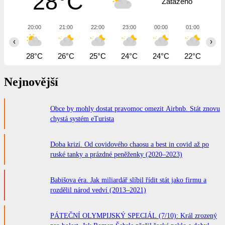
28°C
Zataženo
20:00
21:00
22:00
23:00
00:00
01:00
02
‹
›
28°C
26°C
25°C
24°C
24°C
22°C
21
Nejnovější
Obce by mohly dostat pravomoc omezit Airbnb. Stát znovu
chystá systém eTurista
Doba krizí. Od covidového chaosu a best in covid až po
ruské tanky a prázdné peněženky (2020–2023)
Babišova éra. Jak miliardář slíbil řídit stát jako firmu a
rozdělil národ vedví (2013–2021)
PÁTEČNÍ OLYMPIJSKÝ SPECIÁL (7/10): Král zrozený