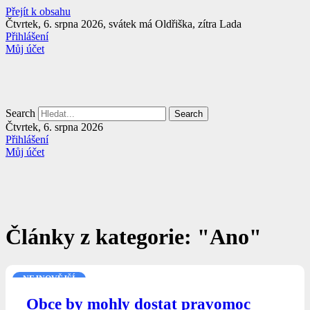
Přejít k obsahu
Čtvrtek, 6. srpna 2026, svátek má Oldřiška, zítra Lada
Přihlášení
Můj účet
Search
Search
Čtvrtek, 6. srpna 2026
Přihlášení
Můj účet
Články z kategorie: "Ano"
NEJNOVĚJŠÍ
Obce by mohly dostat pravomoc