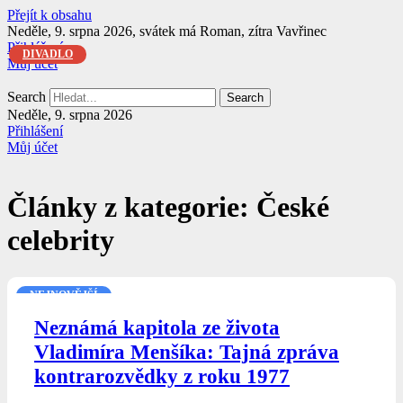
Přejít k obsahu
Neděle, 9. srpna 2026, svátek má Roman, zítra Vavřinec
Přihlášení
DIVADLO
Můj účet
Search
Search
Neděle, 9. srpna 2026
Přihlášení
Můj účet
Články z kategorie: České
celebrity
NEJNOVĚJŠÍ
Neznámá kapitola ze života
Vladimíra Menšíka: Tajná zpráva
kontrarozvědky z roku 1977