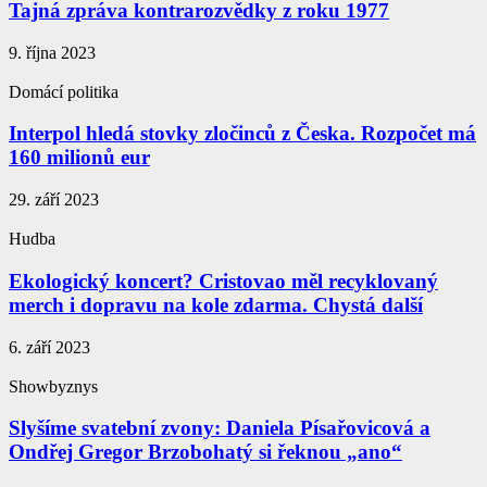
Tajná zpráva kontrarozvědky z roku 1977
9. října 2023
Domácí politika
Interpol hledá stovky zločinců z Česka. Rozpočet má
160 milionů eur
29. září 2023
Hudba
Ekologický koncert? Cristovao měl recyklovaný
merch i dopravu na kole zdarma. Chystá další
6. září 2023
Showbyznys
Slyšíme svatební zvony: Daniela Písařovicová a
Ondřej Gregor Brzobohatý si řeknou „ano“