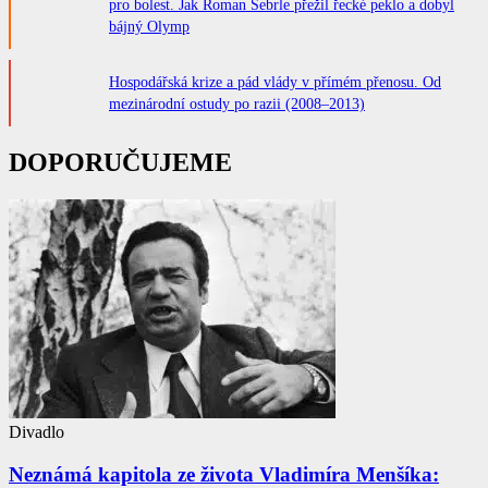
pro bolest. Jak Roman Šebrle přežil řecké peklo a dobyl
bájný Olymp
Hospodářská krize a pád vlády v přímém přenosu. Od
mezinárodní ostudy po razii (2008–2013)
DOPORUČUJEME
Divadlo
Neznámá kapitola ze života Vladimíra Menšíka: