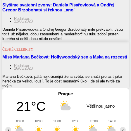
Slyšíme svatební zvony: Daniela Písařovicová a Ondřej
Gregor Brzobohatý si řeknou „ano“
Redakce
12/06/2023
Daniela Písařovicová a Ondřej Gregor Brzobohatý mile překvapili. Jsou
totiž už nějakou dobu zasnoubení a moderátorčinu ruku zdobí prsten,
kterého si delší dobu nikdo nevšiml....
ČESKÉ CELEBRITY
Miss Mariana Bečková: Hollywoodský sen a láska na rozcestí
Redakce
16/05/2023
Mariana Bečková, pátá nejkrásnější žena světa, se snaží prorazit jako
herečka za velkou louží. To je dost nesnadný úkol, jde si ale tvrdě za
svým...
Prague
21°C
Většinou jasno
09:00
10:00
11:00
12:00
13:00
14:00
15
‹
›