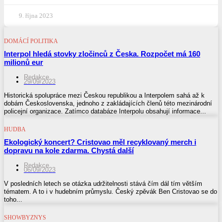
9. října 2023
DOMÁCÍ POLITIKA
Interpol hledá stovky zločinců z Česka. Rozpočet má 160
milionů eur
Redakce
29/09/2023
Historická spolupráce mezi Českou republikou a Interpolem sahá až k
dobám Československa, jednoho z zakládajících členů této mezinárodní
policejní organizace. Zatímco databáze Interpolu obsahují informace...
HUDBA
Ekologický koncert? Cristovao měl recyklovaný merch i
dopravu na kole zdarma. Chystá další
Redakce
06/09/2023
V posledních letech se otázka udržitelnosti stává čím dál tím větším
tématem. A to i v hudebním průmyslu. Český zpěvák Ben Cristovao se do
toho...
SHOWBYZNYS