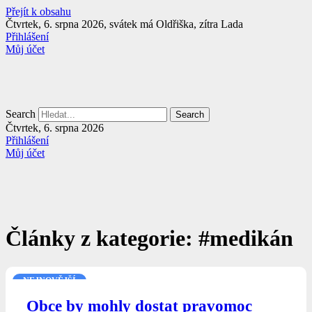
Přejít k obsahu
Čtvrtek, 6. srpna 2026, svátek má Oldřiška, zítra Lada
Přihlášení
Můj účet
Search
Search
Čtvrtek, 6. srpna 2026
Přihlášení
Můj účet
Články z kategorie: #medikán
NEJNOVĚJŠÍ
Obce by mohly dostat pravomoc