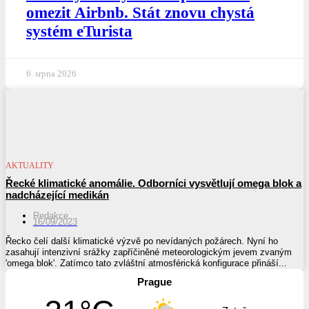
omezit Airbnb. Stát znovu chystá
systém eTurista
6. srpna 2026
AKTUALITY
Řecké klimatické anomálie. Odborníci vysvětlují omega blok a
nadcházející medikán
Redakce
16/09/2023
Řecko čelí další klimatické výzvě po nevídaných požárech. Nyní ho
zasahují intenzivní srážky zapříčiněné meteorologickým jevem zvaným
'omega blok'. Zatímco tato zvláštní atmosférická konfigurace přináší...
Prague