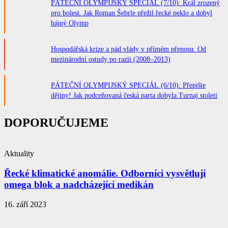
PÁTEČNÍ OLYMPIJSKÝ SPECIÁL (7/10): Král zrozený
pro bolest. Jak Roman Šebrle přežil řecké peklo a dobyl
bájný Olymp
Hospodářská krize a pád vlády v přímém přenosu. Od
mezinárodní ostudy po razii (2008–2013)
PÁTEČNÍ OLYMPIJSKÝ SPECIÁL (6/10): Přepište
dějiny! Jak podceňovaná česká parta dobyla Turnaj století
DOPORUČUJEME
Aktuality
Řecké klimatické anomálie. Odborníci vysvětlují
omega blok a nadcházející medikán
16. září 2023