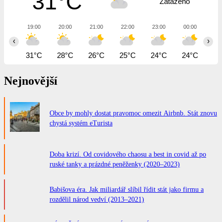
31°C
Zataženo
19:00
20:00
21:00
22:00
23:00
00:00
01
‹
›
31°C
28°C
26°C
25°C
24°C
24°C
22
Nejnovější
Obce by mohly dostat pravomoc omezit Airbnb. Stát znovu
chystá systém eTurista
Doba krizí. Od covidového chaosu a best in covid až po
ruské tanky a prázdné peněženky (2020–2023)
Babišova éra. Jak miliardář slíbil řídit stát jako firmu a
rozdělil národ vedví (2013–2021)