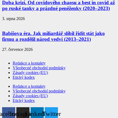
Doba krizí. Od covidového chaosu a best in covid až
po ruské tanky a prázdné peněženky (2020–2023)
3. srpna 2026
Babišova éra. Jak miliardář slíbil řídit stát jako
firmu a rozdělil národ vedví (2013–2021)
27. července 2026
Redakce a kontakty
Všeobecné obchodní podmínky
Zásady cookies (EU)
Etický kodex
Redakce a kontakty
Všeobecné obchodní podmínky
Zásady cookies (EU)
Etický kodex
acebook
Instagram
Linkedin
Twitter