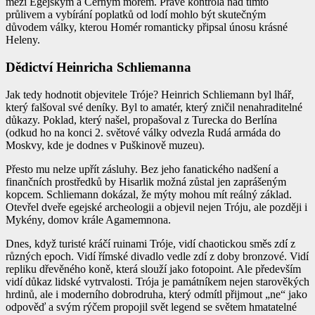
mezi Egejským a Černým mořem. Právě kontrola nad tímto
průlivem a vybírání poplatků od lodí mohlo být skutečným
důvodem války, kterou Homér romanticky připsal únosu krásné
Heleny.
Dědictví Heinricha Schliemanna
Jak tedy hodnotit objevitele Tróje? Heinrich Schliemann byl lhář,
který falšoval své deníky. Byl to amatér, který zničil nenahraditelné
důkazy. Poklad, který našel, propašoval z Turecka do Berlína
(odkud ho na konci 2. světové války odvezla Rudá armáda do
Moskvy, kde je dodnes v Puškinově muzeu).
Přesto mu nelze upřít zásluhy. Bez jeho fanatického nadšení a
finančních prostředků by Hisarlik možná zůstal jen zaprášeným
kopcem. Schliemann dokázal, že mýty mohou mít reálný základ.
Otevřel dveře egejské archeologii a objevil nejen Tróju, ale později i
Mykény, domov krále Agamemnona.
Dnes, když turisté kráčí ruinami Tróje, vidí chaotickou směs zdí z
různých epoch. Vidí římské divadlo vedle zdí z doby bronzové. Vidí
repliku dřevěného koně, která slouží jako fotopoint. Ale především
vidí důkaz lidské vytrvalosti. Trója je památníkem nejen starověkých
hrdinů, ale i moderního dobrodruha, který odmítl přijmout „ne“ jako
odpověď a svým rýčem propojil svět legend se světem hmatatelné