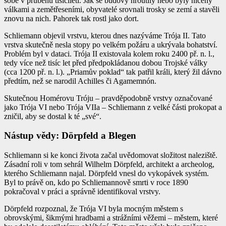
sobě v průběhu tisíciletí. Jak se budovy hroutily nebo byly ničeny
válkami a zemětřeseními, obyvatelé srovnali trosky se zemí a stavěli
znovu na nich. Pahorek tak rostl jako dort.
Schliemann objevil vrstvu, kterou dnes nazýváme Trója II. Tato
vrstva skutečně nesla stopy po velkém požáru a ukrývala bohatství.
Problém byl v dataci. Trója II existovala kolem roku 2400 př. n. l.,
tedy více než tisíc let před předpokládanou dobou Trojské války
(cca 1200 př. n. l.). „Priamův poklad“ tak patřil králi, který žil dávno
předtím, než se narodil Achilles či Agamemnón.
Skutečnou Homérovu Tróju – pravděpodobně vrstvy označované
jako Trója VI nebo Trója VIIa – Schliemann z velké části prokopat a
zničil, aby se dostal k té „své“.
Nástup vědy: Dörpfeld a Blegen
Schliemann si ke konci života začal uvědomovat složitost naleziště.
Zásadní roli v tom sehrál Wilhelm Dörpfeld, architekt a archeolog,
kterého Schliemann najal. Dörpfeld vnesl do vykopávek systém.
Byl to právě on, kdo po Schliemannově smrti v roce 1890
pokračoval v práci a správně identifikoval vrstvy.
Dörpfeld rozpoznal, že Trója VI byla mocným městem s
obrovskými, šikmými hradbami a strážními věžemi – městem, které