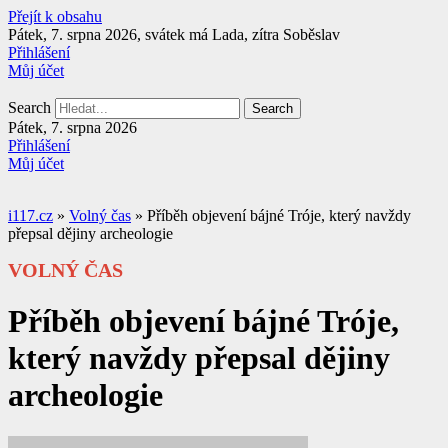
Přejít k obsahu
Pátek, 7. srpna 2026, svátek má Lada, zítra Soběslav
Přihlášení
Můj účet
Search
Search
Pátek, 7. srpna 2026
Přihlášení
Můj účet
i117.cz
»
Volný čas
»
Příběh objevení bájné Tróje, který navždy
přepsal dějiny archeologie
VOLNÝ ČAS
Příběh objevení bájné Tróje,
který navždy přepsal dějiny
archeologie