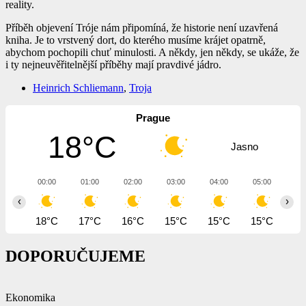
reality.
Příběh objevení Tróje nám připomíná, že historie není uzavřená
kniha. Je to vrstvený dort, do kterého musíme krájet opatrně,
abychom pochopili chuť minulosti. A někdy, jen někdy, se ukáže, že
i ty nejneuvěřitelnější příběhy mají pravdivé jádro.
Heinrich Schliemann
,
Troja
Prague
18°C
Jasno
00:00
01:00
02:00
03:00
04:00
05:00
06
‹
›
18°C
17°C
16°C
15°C
15°C
15°C
14
DOPORUČUJEME
Ekonomika