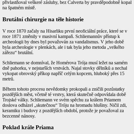
přivlastňoval veškeré zásluhy, bez Calverta by pravděpodobně kopal
na špatném místě.
Brutální chirurgie na těle historie
V roce 1870 začaly na Hisarliku první neoficiální práce, které se v
roce 1871 změnily v masivní kampaň. Schliemannův přístup k
archeologii by dnes byl považován za vandalismus. V jeho době
byla archeologie v plenkách, ale i tak byla jeho metoda „velkého
zářezu“ brutální.
Schliemann se domníval, že Homérova Trója musí ležet na samém
dně pahorku, v nejstarších vrstvách. Najal stovky dělníků a nechal
vykopat obrovský příkop napříč celým kopcem, hluboký přes 15
metrů.
Během tohoto procesu nevědomky prokopali a zničili pozůstatky
pozdějších měst, včetně té vrstvy, která skutečně odpovídala době
Trojské války. Schliemann ve svém spěchu za králem Priamem
doslova odházel „skutečnou“ Tróju na hromadu hlušiny. Ničil zdi,
keramiku i budovy z pozdějších období, protože je považoval za
bezcenné nánosy.
Poklad krále Priama