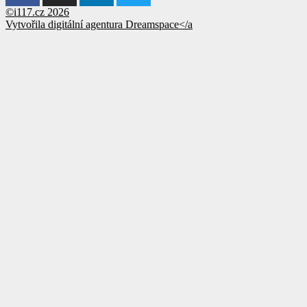
©i117.cz 2026
Vytvořila digitální agentura
Dreamspace</a