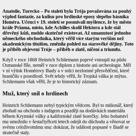
Anatolie, Turecko – Po staletí byla Trója považována za pouhý
výplod fantazie, za kulisu pro hrdinské eposy slepého básníka
Homéra. Učenci v 19. století se posmívali myšlence, že by město
krále Priama, místo, kde Achilles skolil Hektora a kde stál
dřevěný kůň, mohlo skutečně existovat. Až umanutost jednoho
německého obchodníka, který věřil více starým veršům než
akademickým titulům, změnila pohled na starověké dějiny. Toto
je příběh objevení Tróje – příběh o zlatě, ničení a triumfu.
Když v roce 1868 Heinrich Schliemann poprvé vstoupil na půdu
Osmanské říše, neměl v ruce diplom z historie ani archeologie. Měl
v ní výtisk Homérovy Iliady a v srdci nezlomné přesvědčení, které
hraničilo s posedlostí. Svět tehdy věřil, že Trojská válka je mýtus.
Schliemann však věřil, že je to historický záznam.
Muž, který snil o hrdinech
Heinrich Schliemann nebyl typickým vědcem. Byl to milionář, který
zbohatl na obchodu s indigem a později na dodávkách materiálu
během Krymské války a kalifornské zlaté horečky. Jeho bohatství
mu umožnilo v šestačtyřiceti letech odejít do důchodu a věnovat se
svému celoživotnímu snu: dokázat, že události popsané v Iliadě se
skutečně staly.