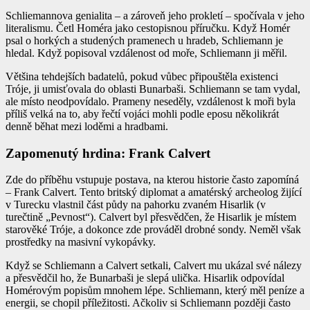
Schliemannova genialita – a zároveň jeho prokletí – spočívala v jeho
literalismu. Četl Homéra jako cestopisnou příručku. Když Homér
psal o horkých a studených pramenech u hradeb, Schliemann je
hledal. Když popisoval vzdálenost od moře, Schliemann ji měřil.
Většina tehdejších badatelů, pokud vůbec připouštěla existenci
Tróje, ji umisťovala do oblasti Bunarbaši. Schliemann se tam vydal,
ale místo neodpovídalo. Prameny neseděly, vzdálenost k moři byla
příliš velká na to, aby řečtí vojáci mohli podle eposu několikrát
denně běhat mezi loděmi a hradbami.
Zapomenutý hrdina: Frank Calvert
Zde do příběhu vstupuje postava, na kterou historie často zapomíná
– Frank Calvert. Tento britský diplomat a amatérský archeolog žijící
v Turecku vlastnil část půdy na pahorku zvaném Hisarlik (v
turečtině „Pevnost“). Calvert byl přesvědčen, že Hisarlik je místem
starověké Tróje, a dokonce zde prováděl drobné sondy. Neměl však
prostředky na masivní vykopávky.
Když se Schliemann a Calvert setkali, Calvert mu ukázal své nálezy
a přesvědčil ho, že Bunarbaši je slepá ulička. Hisarlik odpovídal
Homérovým popisům mnohem lépe. Schliemann, který měl peníze a
energii, se chopil příležitosti. Ačkoliv si Schliemann později často