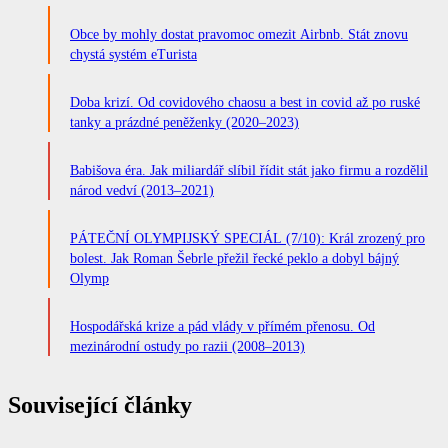
Obce by mohly dostat pravomoc omezit Airbnb. Stát znovu
chystá systém eTurista
Doba krizí. Od covidového chaosu a best in covid až po ruské
tanky a prázdné peněženky (2020–2023)
Babišova éra. Jak miliardář slíbil řídit stát jako firmu a rozdělil
národ vedví (2013–2021)
PÁTEČNÍ OLYMPIJSKÝ SPECIÁL (7/10): Král zrozený pro
bolest. Jak Roman Šebrle přežil řecké peklo a dobyl bájný
Olymp
Hospodářská krize a pád vlády v přímém přenosu. Od
mezinárodní ostudy po razii (2008–2013)
Související články