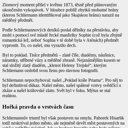
Zlomový moment přišel v květnu 1873, těsně před plánovaným
ukončením vykopávek. V hloubce poblíž zbytků mohutné brány
(kterou Schliemann identifikoval jako Skajskou bránu) narazil na
měděný předmět.
Podle Schliemannových deníků poslal dělníky na přestávku, aby
mohl s pomocí své mladé řecké manželky Sophie (což byla zřejmě
romantická lež, neboť Sophia v té době byla v Aténách) předmět
vyprostit. To, co našel, mu vyrazilo dech.
Byl to poklad. Tisíce předmětů – zlaté číše, diadémy, náušnice,
náramky, stříbrné vázy a měděné zbraně. Nejznámějším kusem se
stal složitý zlatý diadém, „klenot Heleny Trojské“, kterým
Schliemann ozdobil svou ženu pro slavnou fotografii.
Schliemann nepochyboval: našel „Poklad krále Priama“. Pro něj to
byl definitivní důkaz. Našel město, našel spálené vrstvy svědčící o
zkáze a našel královské zlato. Svět byl v šoku. Mýtus se stal
realitou.
Hořká pravda o vrstvách času
Schliemannův triumf byl však postaven na omylu. Pahorek Hisarlik
totiž neskrýval jedno město, ale nejméně devět měst postavených na