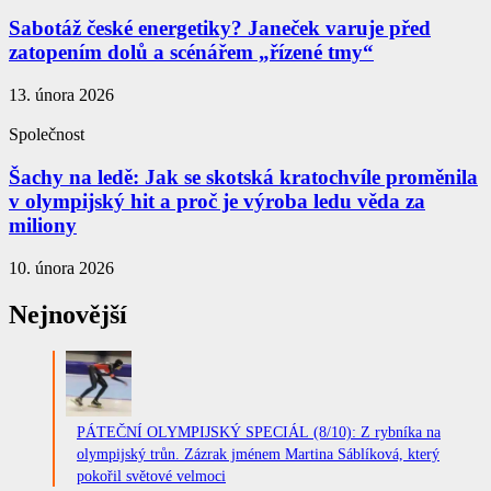
Sabotáž české energetiky? Janeček varuje před
zatopením dolů a scénářem „řízené tmy“
13. února 2026
Společnost
Šachy na ledě: Jak se skotská kratochvíle proměnila
v olympijský hit a proč je výroba ledu věda za
miliony
10. února 2026
Nejnovější
PÁTEČNÍ OLYMPIJSKÝ SPECIÁL (8/10): Z rybníka na
olympijský trůn. Zázrak jménem Martina Sáblíková, který
pokořil světové velmoci