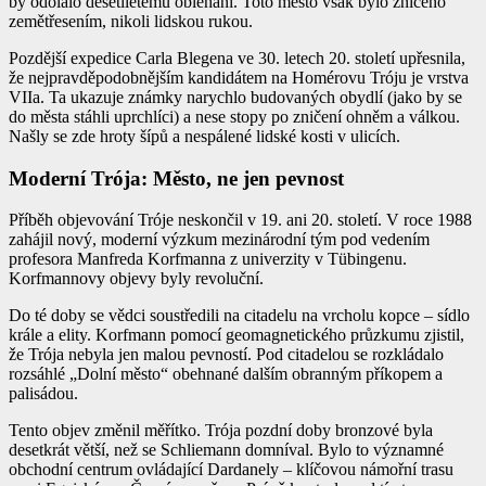
by odolalo desetiletému obléhání. Toto město však bylo zničeno
zemětřesením, nikoli lidskou rukou.
Pozdější expedice Carla Blegena ve 30. letech 20. století upřesnila,
že nejpravděpodobnějším kandidátem na Homérovu Tróju je vrstva
VIIa. Ta ukazuje známky narychlo budovaných obydlí (jako by se
do města stáhli uprchlíci) a nese stopy po zničení ohněm a válkou.
Našly se zde hroty šípů a nespálené lidské kosti v ulicích.
Moderní Trója: Město, ne jen pevnost
Příběh objevování Tróje neskončil v 19. ani 20. století. V roce 1988
zahájil nový, moderní výzkum mezinárodní tým pod vedením
profesora Manfreda Korfmanna z univerzity v Tübingenu.
Korfmannovy objevy byly revoluční.
Do té doby se vědci soustředili na citadelu na vrcholu kopce – sídlo
krále a elity. Korfmann pomocí geomagnetického průzkumu zjistil,
že Trója nebyla jen malou pevností. Pod citadelou se rozkládalo
rozsáhlé „Dolní město“ obehnané dalším obranným příkopem a
palisádou.
Tento objev změnil měřítko. Trója pozdní doby bronzové byla
desetkrát větší, než se Schliemann domníval. Bylo to významné
obchodní centrum ovládající Dardanely – klíčovou námořní trasu