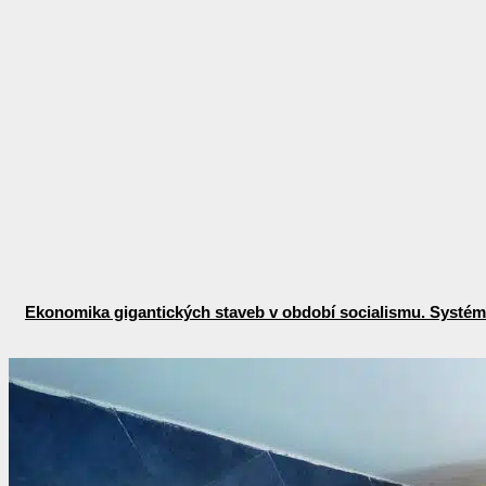
Ekonomika gigantických staveb v období socialismu. Systémo