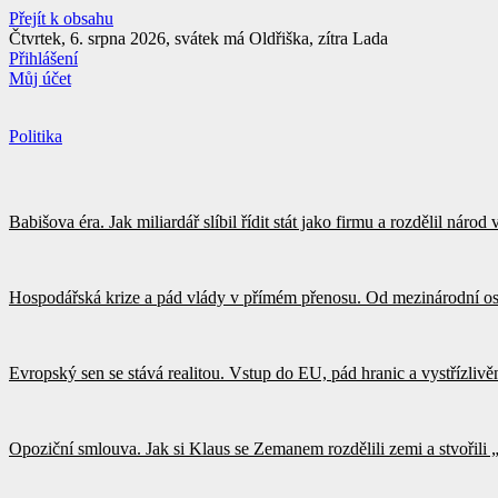
Přejít k obsahu
Čtvrtek, 6. srpna 2026, svátek má Oldřiška, zítra Lada
Přihlášení
Můj účet
Politika
Babišova éra. Jak miliardář slíbil řídit stát jako firmu a rozdělil náro
Hospodářská krize a pád vlády v přímém přenosu. Od mezinárodní os
Evropský sen se stává realitou. Vstup do EU, pád hranic a vystřízliv
Opoziční smlouva. Jak si Klaus se Zemanem rozdělili zemi a stvořili