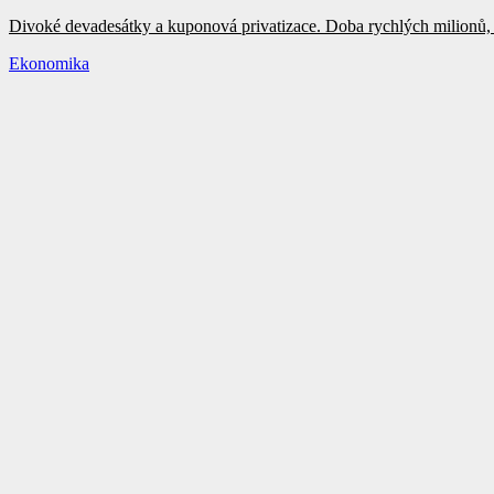
Divoké devadesátky a kuponová privatizace. Doba rychlých milionů, 
Ekonomika