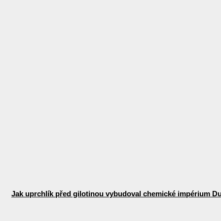
Jak uprchlík před gilotinou vybudoval chemické impérium D