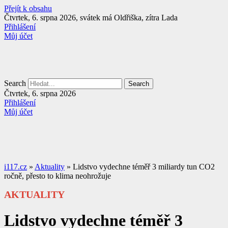
Přejít k obsahu
Čtvrtek, 6. srpna 2026, svátek má Oldřiška, zítra Lada
Přihlášení
Můj účet
Search
Search
Čtvrtek, 6. srpna 2026
Přihlášení
Můj účet
i117.cz
»
Aktuality
»
Lidstvo vydechne téměř 3 miliardy tun CO2
ročně, přesto to klima neohrožuje
AKTUALITY
Lidstvo vydechne téměř 3