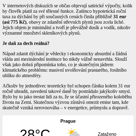
V internetových diskuzích se občas objevují satirické výpočty, kolik
by člověk platil za své tělesné funkce. Zatímco hypotetická roční
taxa za dýchání by při současných cenách činila přibližně
31 eur
(asi 775 Kč)
, obavy ze zdanění střevních plynů jsou zcela liché.
Jejich objem je minimální a tvoří je převážně dusík a vodík, nikoliv
významné množství skleníkových plynů.
Je daň za dech reálná?
Nápad zdanit dýchání je vědecky i ekonomicky absurdní a žádná
vláda ani mezinárodní instituce ho nikdy vážně nenavrhla. Slouží
však jako dobrá připomínka toho, co je skutečným jádrem
klimatického problému: masivní uvolňování prastarého, fosilního
uhlíku do atmosféry.
Ačkoliv by jednotlivec teoreticky byl schopen částku kolem 31 eur
ročně uhradit, zavedení takové daně by postrádalo jakýkoliv smysl.
Bylo by to jako trestat lidi za to, že se účastní přirozeného koloběhu
života na Zemi. Skutečnou výzvou zůstává omezit emise tam, kde
skutečně vzniká nerovnováha – v energetice, průmyslu a dopravě.
Prague
28°C
Zataženo