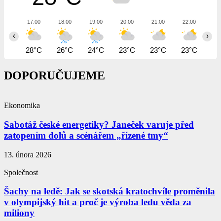
17:00
18:00
19:00
20:00
21:00
22:00
23
‹
›
28°C
26°C
24°C
23°C
23°C
23°C
23
DOPORUČUJEME
Ekonomika
Sabotáž české energetiky? Janeček varuje před
zatopením dolů a scénářem „řízené tmy“
13. února 2026
Společnost
Šachy na ledě: Jak se skotská kratochvíle proměnila
v olympijský hit a proč je výroba ledu věda za
miliony