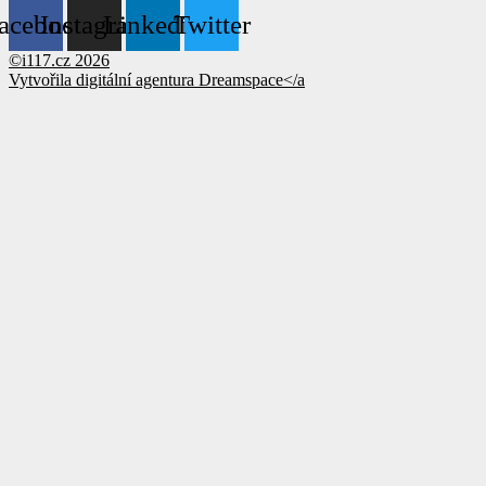
acebook
Instagram
Linkedin
Twitter
©i117.cz 2026
Vytvořila digitální agentura
Dreamspace</a