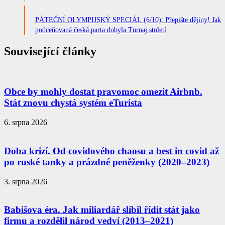
PÁTEČNÍ OLYMPIJSKÝ SPECIÁL (6/10): Přepište dějiny! Jak
podceňovaná česká parta dobyla Turnaj století
Související články
Obce by mohly dostat pravomoc omezit Airbnb.
Stát znovu chystá systém eTurista
6. srpna 2026
Doba krizí. Od covidového chaosu a best in covid až
po ruské tanky a prázdné peněženky (2020–2023)
3. srpna 2026
Babišova éra. Jak miliardář slíbil řídit stát jako
firmu a rozdělil národ vedví (2013–2021)