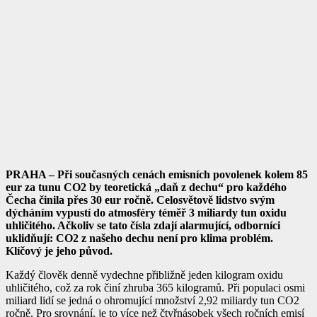
PRAHA – Při současných cenách emisních povolenek kolem 85
eur za tunu CO2 by teoretická „daň z dechu“ pro každého
Čecha činila přes 30 eur ročně. Celosvětově lidstvo svým
dýcháním vypustí do atmosféry téměř 3 miliardy tun oxidu
uhličitého. Ačkoliv se tato čísla zdají alarmující, odborníci
uklidňují: CO2 z našeho dechu není pro klima problém.
Klíčový je jeho původ.
Každý člověk denně vydechne přibližně jeden kilogram oxidu
uhličitého, což za rok činí zhruba 365 kilogramů. Při populaci osmi
miliard lidí se jedná o ohromující množství 2,92 miliardy tun CO2
ročně. Pro srovnání, je to více než čtyřnásobek všech ročních emisí