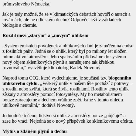
průmyslového Německa.
Jak je tedy možné, že se v klimatických debatách hovoří o autech a
továrnách, ale ne o lidském dechu? Odpověď leží v základech
biologie a chemie.
Rozdíl mezi „starým“ a „novým“ uhlíkem
„Systém emisních povolenek a uhlíkových daní je zaměřen na emise
z fosilních paliv. Jedná se o uhlík, který byl po miliony let uložen
mimo aktivní atmosféru. Jeho spalováním přidáváme do systému
nový objem skleníkových plynů a narušujeme tak křehkou
rovnováhu,“ vysvětluje klimatolog Radek Novotný.
Naproti tomu CO2, které vydechujeme, je součástí tzv.
biogenního
uhlíkového cyklu
. „Veškerý uhlík v našem těle pochází z potravy –
z rostlin nebo zvířat, která se živila rostlinami. Rostliny tento uhlík
získaly z atmosféry pomocí fotosyntézy. My ho metabolismem
pouze zpracujeme a dechem vrátíme zpět. Jsme v tomto ohledu
uhlíkově neutrální,“ dodává Novotný.
Jednoduše řečeno, lidstvo si uhlík z atmosféry pouze „půjčuje“ a
zase ho vrací. Nejedná se o nový příspěvek ke skleníkovému efektu.
Mýtus o zdanění plynů a dechu