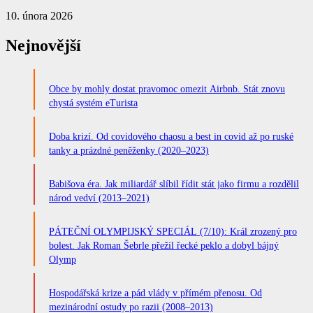
10. února 2026
Nejnovější
Obce by mohly dostat pravomoc omezit Airbnb. Stát znovu
chystá systém eTurista
Doba krizí. Od covidového chaosu a best in covid až po ruské
tanky a prázdné peněženky (2020–2023)
Babišova éra. Jak miliardář slíbil řídit stát jako firmu a rozdělil
národ vedví (2013–2021)
PÁTEČNÍ OLYMPIJSKÝ SPECIÁL (7/10): Král zrozený pro
bolest. Jak Roman Šebrle přežil řecké peklo a dobyl bájný
Olymp
Hospodářská krize a pád vlády v přímém přenosu. Od
mezinárodní ostudy po razii (2008–2013)