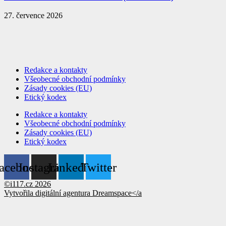
27. července 2026
Redakce a kontakty
Všeobecné obchodní podmínky
Zásady cookies (EU)
Etický kodex
Redakce a kontakty
Všeobecné obchodní podmínky
Zásady cookies (EU)
Etický kodex
acebook
Instagram
Linkedin
Twitter
©i117.cz 2026
Vytvořila digitální agentura
Dreamspace</a