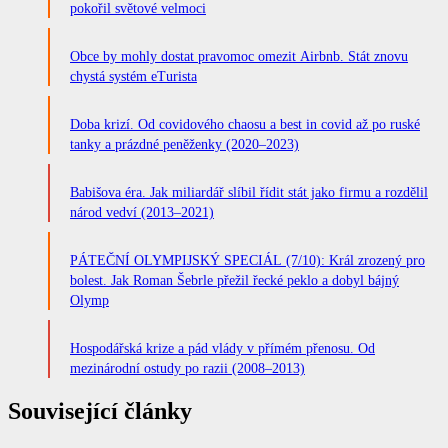
pokořil světové velmoci
Obce by mohly dostat pravomoc omezit Airbnb. Stát znovu
chystá systém eTurista
Doba krizí. Od covidového chaosu a best in covid až po ruské
tanky a prázdné peněženky (2020–2023)
Babišova éra. Jak miliardář slíbil řídit stát jako firmu a rozdělil
národ vedví (2013–2021)
PÁTEČNÍ OLYMPIJSKÝ SPECIÁL (7/10): Král zrozený pro
bolest. Jak Roman Šebrle přežil řecké peklo a dobyl bájný
Olymp
Hospodářská krize a pád vlády v přímém přenosu. Od
mezinárodní ostudy po razii (2008–2013)
Související články