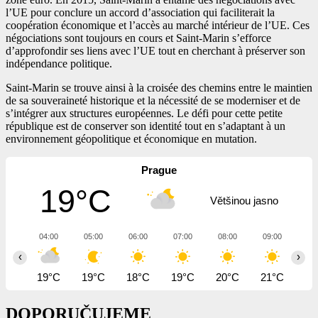
l’UE pour conclure un accord d’association qui faciliterait la
coopération économique et l’accès au marché intérieur de l’UE. Ces
négociations sont toujours en cours et Saint-Marin s’efforce
d’approfondir ses liens avec l’UE tout en cherchant à préserver son
indépendance politique.
Saint-Marin se trouve ainsi à la croisée des chemins entre le maintien
de sa souveraineté historique et la nécessité de se moderniser et de
s’intégrer aux structures européennes. Le défi pour cette petite
république est de conserver son identité tout en s’adaptant à un
environnement géopolitique et économique en mutation.
Prague
19°C
Většinou jasno
04:00
05:00
06:00
07:00
08:00
09:00
10
‹
›
19°C
19°C
18°C
19°C
20°C
21°C
23
DOPORUČUJEME