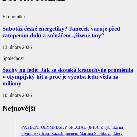
Ekonomika
Sabotáž české energetiky? Janeček varuje před
zatopením dolů a scénářem „řízené tmy“
13. února 2026
Společnost
Šachy na ledě: Jak se skotská kratochvíle proměnila
v olympijský hit a proč je výroba ledu věda za
miliony
10. února 2026
Nejnovější
PÁTEČNÍ OLYMPIJSKÝ SPECIÁL (8/10): Z rybníka na
olympijský trůn. Zázrak jménem Martina Sáblíková, který