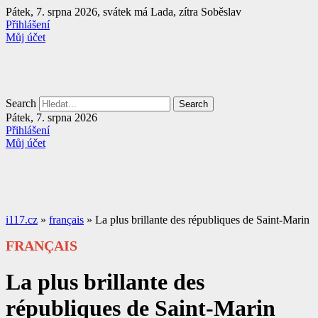
Přejít
Pátek, 7. srpna 2026, svátek má Lada, zítra Soběslav
k
Přihlášení
obsahu
Můj účet
Search
Search
Pátek, 7. srpna 2026
Přihlášení
Můj účet
i117.cz
»
français
»
La plus brillante des républiques de Saint-Marin
FRANÇAIS
La plus brillante des
républiques de Saint-Marin