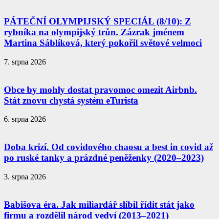
PÁTEČNÍ OLYMPIJSKÝ SPECIÁL (8/10): Z
rybníka na olympijský trůn. Zázrak jménem
Martina Sáblíková, který pokořil světové velmoci
7. srpna 2026
Obce by mohly dostat pravomoc omezit Airbnb.
Stát znovu chystá systém eTurista
6. srpna 2026
Doba krizí. Od covidového chaosu a best in covid až
po ruské tanky a prázdné peněženky (2020–2023)
3. srpna 2026
Babišova éra. Jak miliardář slíbil řídit stát jako
firmu a rozdělil národ vedví (2013–2021)