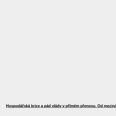
Hospodářská krize a pád vlády v přímém přenosu. Od mezinár