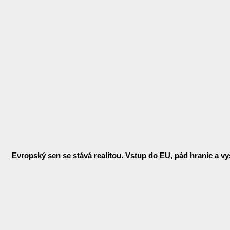
Evropský sen se stává realitou. Vstup do EU, pád hranic a vys