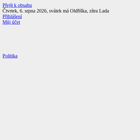
Přejít k obsahu
Čtvrtek, 6. srpna 2026, svátek má Oldřiška, zítra Lada
Přihlášení
Můj účet
Politika