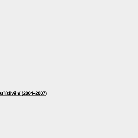
třízlivění (2004–2007)