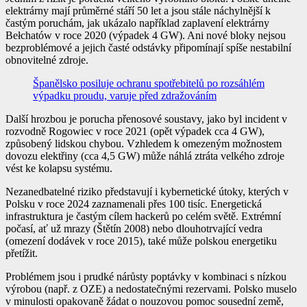
elektrárny mají průměrné stáří 50 let a jsou stále náchylnější k
častým poruchám, jak ukázalo například zaplavení elektrárny
Bełchatów v roce 2020 (výpadek 4 GW). Ani nové bloky nejsou
bezproblémové a jejich časté odstávky připomínají spíše nestabilní
obnovitelné zdroje.
Španělsko posiluje ochranu spotřebitelů po rozsáhlém
výpadku proudu, varuje před zdražováním
Další hrozbou je porucha přenosové soustavy, jako byl incident v
rozvodně Rogowiec v roce 2021 (opět výpadek cca 4 GW),
způsobený lidskou chybou. Vzhledem k omezeným možnostem
dovozu elektřiny (cca 4,5 GW) může náhlá ztráta velkého zdroje
vést ke kolapsu systému.
Nezanedbatelné riziko představují i kybernetické útoky, kterých v
Polsku v roce 2024 zaznamenali přes 100 tisíc. Energetická
infrastruktura je častým cílem hackerů po celém světě. Extrémní
počasí, ať už mrazy (Štětín 2008) nebo dlouhotrvající vedra
(omezení dodávek v roce 2015), také může polskou energetiku
přetížit.
Problémem jsou i prudké nárůsty poptávky v kombinaci s nízkou
výrobou (např. z OZE) a nedostatečnými rezervami. Polsko muselo
v minulosti opakovaně žádat o nouzovou pomoc sousední země,