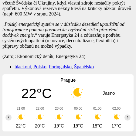
včetně Švédska či Ukrajiny, když vlastní zdroje nestačily pokrýt
spotřebu. Výkonová rezerva někdy klesá na kriticky nízkou úroveň
(např. 600 MW v srpnu 2024).
„
Polský energetický systém se v důsledku desetiletí upouštění od
transformace pomalu posouvá ke zvyšování rizika přerušení
dodávek energie
,“ varuje Energetyka 24 a zdůrazňuje potřebu
systémových opatření (renovace, decentralizace, flexibilita) i
přípravy občanů na možné výpadky.
(Zdroj: Ekonomický deník, Energetyka 24)
blackout
,
Polsko
,
Portugalsko
,
Španělsko
Prague
22°C
Jasno
21:00
22:00
23:00
00:00
01:00
02:00
03
‹
›
22°C
20°C
19°C
19°C
18°C
17°C
17