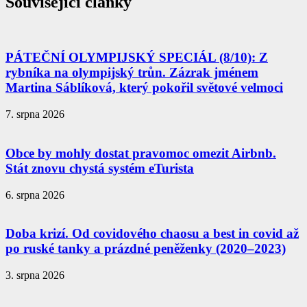
Související články
PÁTEČNÍ OLYMPIJSKÝ SPECIÁL (8/10): Z
rybníka na olympijský trůn. Zázrak jménem
Martina Sáblíková, který pokořil světové velmoci
7. srpna 2026
Obce by mohly dostat pravomoc omezit Airbnb.
Stát znovu chystá systém eTurista
6. srpna 2026
Doba krizí. Od covidového chaosu a best in covid až
po ruské tanky a prázdné peněženky (2020–2023)
3. srpna 2026