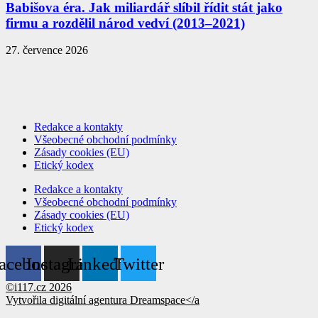
Babišova éra. Jak miliardář slíbil řídit stát jako
firmu a rozdělil národ vedví (2013–2021)
27. července 2026
Redakce a kontakty
Všeobecné obchodní podmínky
Zásady cookies (EU)
Etický kodex
Redakce a kontakty
Všeobecné obchodní podmínky
Zásady cookies (EU)
Etický kodex
acebook
Instagram
Linkedin
Twitter
©i117.cz 2026
Vytvořila digitální agentura
Dreamspace</a