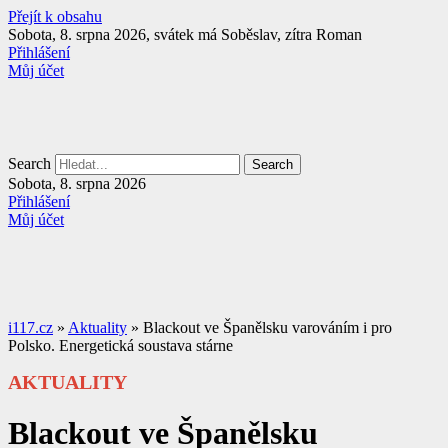
Přejít k obsahu
Sobota, 8. srpna 2026, svátek má Soběslav, zítra Roman
Přihlášení
Můj účet
Search
Search
Sobota, 8. srpna 2026
Přihlášení
Můj účet
i117.cz
»
Aktuality
»
Blackout ve Španělsku varováním i pro
Polsko. Energetická soustava stárne
AKTUALITY
Blackout ve Španělsku