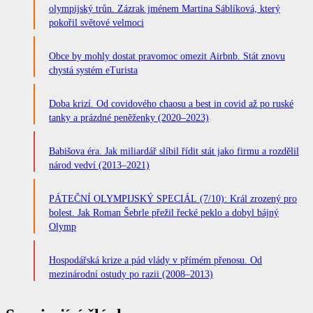
olympijský trůn. Zázrak jménem Martina Sáblíková, který
pokořil světové velmoci
Obce by mohly dostat pravomoc omezit Airbnb. Stát znovu
chystá systém eTurista
Doba krizí. Od covidového chaosu a best in covid až po ruské
tanky a prázdné peněženky (2020–2023)
Babišova éra. Jak miliardář slíbil řídit stát jako firmu a rozdělil
národ vedví (2013–2021)
PÁTEČNÍ OLYMPIJSKÝ SPECIÁL (7/10): Král zrozený pro
bolest. Jak Roman Šebrle přežil řecké peklo a dobyl bájný
Olymp
Hospodářská krize a pád vlády v přímém přenosu. Od
mezinárodní ostudy po razii (2008–2013)