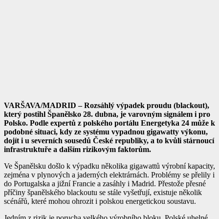
VARŠAVA/MADRID – Rozsáhlý výpadek proudu (blackout),
který postihl Španělsko 28. dubna, je varovným signálem i pro
Polsko. Podle expertů z polského portálu Energetyka 24 může k
podobné situaci, kdy ze systému vypadnou gigawatty výkonu,
dojít i u severních sousedů České republiky, a to kvůli stárnoucí
infrastruktuře a dalším rizikovým faktorům.
Ve Španělsku došlo k výpadku několika gigawattů výrobní kapacity,
zejména v plynových a jaderných elektrárnách. Problémy se přelily i
do Portugalska a jižní Francie a zasáhly i Madrid. Přestože přesné
příčiny španělského blackoutu se stále vyšetřují, existuje několik
scénářů, které mohou ohrozit i polskou energetickou soustavu.
Jedním z rizik je porucha velkého výrobního bloku. Polské uhelné