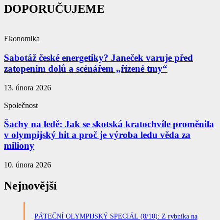
DOPORUČUJEME
Ekonomika
Sabotáž české energetiky? Janeček varuje před
zatopením dolů a scénářem „řízené tmy“
13. února 2026
Společnost
Šachy na ledě: Jak se skotská kratochvíle proměnila
v olympijský hit a proč je výroba ledu věda za
miliony
10. února 2026
Nejnovější
PÁTEČNÍ OLYMPIJSKÝ SPECIÁL (8/10): Z rybníka na