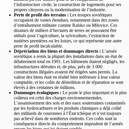
l’infrastructure civile, la construction de logements pour ses
propres citoyens ou la modernisation de l’industrie.
Perte de profit des terrains :
Les troupes soviétiques
occupaient de vastes étendues, notamment dans des zones
d’entraînement militaire comme Ralsko ou Milovice. Ces
dizaines de milliers d’hectares de terres ne pouvaient être
utilisés pour l’agriculture, la sylviculture, l’extraction de
matières premières ou les loisirs, ce qui représente une autre
perte de profit incalculable.
Dépréciation des biens et dommages directs :
L’armée
soviétique a remis la plupart des installations dans un état de
délabrement total en 1991. Les bâtiments étaient négligés, les
infrastructures détruites et, de plus, près de 3 000
constructions illégales avaient été érigées sans permis. La
valeur des biens était en réalité bien inférieure à leur valeur
comptable, et les coûts de démolition et de réparation se sont
élevés à des centaines de millions.
Dommages écologiques :
Le poste le plus important et le plus
coûteux est celui des charges environnementales.
L’assainissement des sols et des eaux souterraines contaminés
par les hydrocarbures et les produits chimiques a déjà coûté
des milliards de couronnes à l’État tchèque et n’est toujours
pas achevé dans de nombreux endroits. Ces coûts sont la
conséquence directe du comportement imprudent de l’armée
envers les biens qui lui étaient confiés.