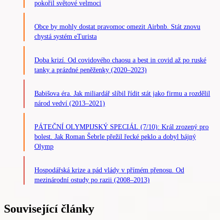
pokořil světové velmoci
Obce by mohly dostat pravomoc omezit Airbnb. Stát znovu
chystá systém eTurista
Doba krizí. Od covidového chaosu a best in covid až po ruské
tanky a prázdné peněženky (2020–2023)
Babišova éra. Jak miliardář slíbil řídit stát jako firmu a rozdělil
národ vedví (2013–2021)
PÁTEČNÍ OLYMPIJSKÝ SPECIÁL (7/10): Král zrozený pro
bolest. Jak Roman Šebrle přežil řecké peklo a dobyl bájný
Olymp
Hospodářská krize a pád vlády v přímém přenosu. Od
mezinárodní ostudy po razii (2008–2013)
Související články