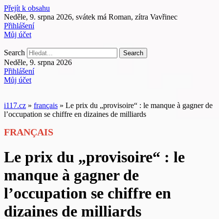
Přejít k obsahu
Neděle, 9. srpna 2026, svátek má Roman, zítra Vavřinec
Přihlášení
Můj účet
Search
Search
Neděle, 9. srpna 2026
Přihlášení
Můj účet
i117.cz
»
français
»
Le prix du „provisoire“ : le manque à gagner de
l’occupation se chiffre en dizaines de milliards
FRANÇAIS
Le prix du „provisoire“ : le
manque à gagner de
l’occupation se chiffre en
dizaines de milliards