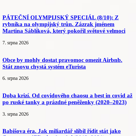
PÁTEČNÍ OLYMPIJSKÝ SPECIÁL (8/10): Z
rybníka na olympijský trůn. Zázrak jménem
Martina Sáblíková, který pokořil světové velmoci
7. srpna 2026
Obce by mohly dostat pravomoc omezit Airbnb.
Stát znovu chystá systém eTurista
6. srpna 2026
Doba krizí. Od covidového chaosu a best in covid až
po ruské tanky a prázdné peněženky (2020–2023)
3. srpna 2026
Babišova éra. Jak miliardář slíbil řídit stát jako