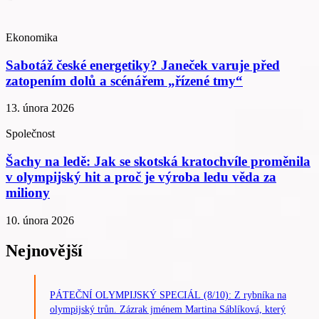
Ekonomika
Sabotáž české energetiky? Janeček varuje před
zatopením dolů a scénářem „řízené tmy“
13. února 2026
Společnost
Šachy na ledě: Jak se skotská kratochvíle proměnila
v olympijský hit a proč je výroba ledu věda za
miliony
10. února 2026
Nejnovější
PÁTEČNÍ OLYMPIJSKÝ SPECIÁL (8/10): Z rybníka na
olympijský trůn. Zázrak jménem Martina Sáblíková, který