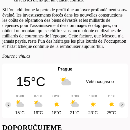
Si l’on additionne la perte de profit due au loyer profondément sous-
évalué, les investissements forcés dans les nouvelles constructions,
les coûts de réparation des biens dévastés et les milliards de
dépenses pour l’assainissement des dommages écologiques, on
obtient un montant qui se chiffre sans aucun doute en dizaines de
milliards de couronnes de l’époque. Cette facture, que Moscou n’a
jamais payée, reste l’un des héritages les plus lourds de l’occupation
et l’État tchèque continue de la rembourser aujourd’hui.
Source : vhu.cz
Prague
15°C
Většinou jasno
06:00
07:00
08:00
09:00
10:00
11:00
12
‹
›
15°C
16°C
18°C
21°C
23°C
25°C
27
DOPORUČUJEME