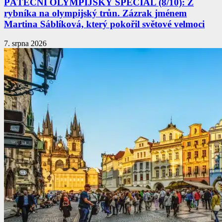
PÁTEČNÍ OLYMPIJSKÝ SPECIÁL (8/10): Z
rybníka na olympijský trůn. Zázrak jménem
Martina Sáblíková, který pokořil světové velmoci
7. srpna 2026