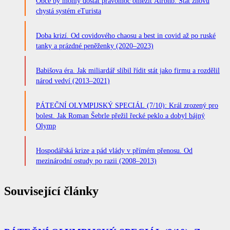
Obce by mohly dostat pravomoc omezit Airbnb. Stát znovu
chystá systém eTurista
Doba krizí. Od covidového chaosu a best in covid až po ruské
tanky a prázdné peněženky (2020–2023)
Babišova éra. Jak miliardář slíbil řídit stát jako firmu a rozdělil
národ vedví (2013–2021)
PÁTEČNÍ OLYMPIJSKÝ SPECIÁL (7/10): Král zrozený pro
bolest. Jak Roman Šebrle přežil řecké peklo a dobyl bájný
Olymp
Hospodářská krize a pád vlády v přímém přenosu. Od
mezinárodní ostudy po razii (2008–2013)
Související články