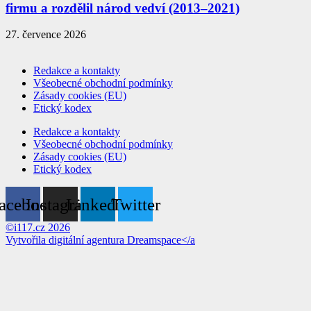
firmu a rozdělil národ vedví (2013–2021)
27. července 2026
Redakce a kontakty
Všeobecné obchodní podmínky
Zásady cookies (EU)
Etický kodex
Redakce a kontakty
Všeobecné obchodní podmínky
Zásady cookies (EU)
Etický kodex
acebook
Instagram
Linkedin
Twitter
©i117.cz 2026
Vytvořila digitální agentura
Dreamspace</a