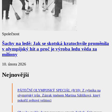
Společnost
Šachy na ledě: Jak se skotská kratochvíle proměnila
v olympijský hit a proč je výroba ledu věda za
miliony
10. února 2026
Nejnovější
PÁTEČNÍ OLYMPIJSKÝ SPECIÁL (8/10): Z rybníka na
olympijský trůn. Zázrak jménem Martina Sáblíková, který
pokořil světové velmoci