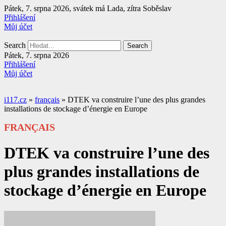
Přejít
Pátek, 7. srpna 2026, svátek má Lada, zítra Soběslav
k
Přihlášení
obsahu
Můj účet
Search
Search
Pátek, 7. srpna 2026
Přihlášení
Můj účet
i117.cz
»
français
»
DTEK va construire l’une des plus grandes
installations de stockage d’énergie en Europe
FRANÇAIS
DTEK va construire l’une des
plus grandes installations de
stockage d’énergie en Europe