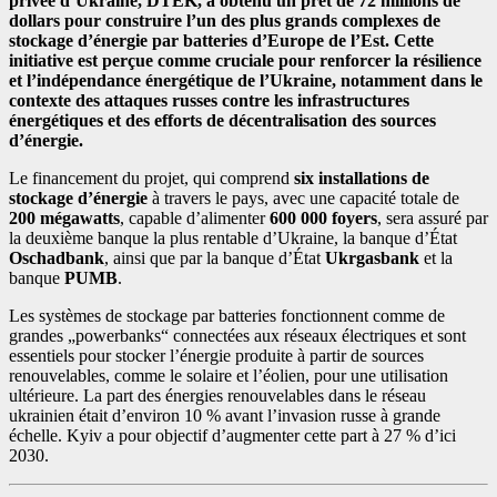
privée d’Ukraine, DTEK, a obtenu un prêt de 72 millions de
dollars pour construire l’un des plus grands complexes de
stockage d’énergie par batteries d’Europe de l’Est. Cette
initiative est perçue comme cruciale pour renforcer la résilience
et l’indépendance énergétique de l’Ukraine, notamment dans le
contexte des attaques russes contre les infrastructures
énergétiques et des efforts de décentralisation des sources
d’énergie.
Le financement du projet, qui comprend
six installations de
stockage d’énergie
à travers le pays, avec une capacité totale de
200 mégawatts
, capable d’alimenter
600 000 foyers
, sera assuré par
la deuxième banque la plus rentable d’Ukraine, la banque d’État
Oschadbank
, ainsi que par la banque d’État
Ukrgasbank
et la
banque
PUMB
.
Les systèmes de stockage par batteries fonctionnent comme de
grandes „powerbanks“ connectées aux réseaux électriques et sont
essentiels pour stocker l’énergie produite à partir de sources
renouvelables, comme le solaire et l’éolien, pour une utilisation
ultérieure. La part des énergies renouvelables dans le réseau
ukrainien était d’environ 10 % avant l’invasion russe à grande
échelle. Kyiv a pour objectif d’augmenter cette part à 27 % d’ici
2030.