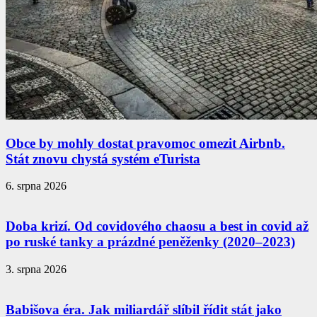
Obce by mohly dostat pravomoc omezit Airbnb.
Stát znovu chystá systém eTurista
6. srpna 2026
Doba krizí. Od covidového chaosu a best in covid až
po ruské tanky a prázdné peněženky (2020–2023)
3. srpna 2026
Babišova éra. Jak miliardář slíbil řídit stát jako