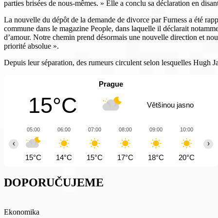
parties brisées de nous-mêmes. » Elle a conclu sa déclaration en disant
La nouvelle du dépôt de la demande de divorce par Furness a été rappo
commune dans le magazine People, dans laquelle il déclarait notammen
d’amour. Notre chemin prend désormais une nouvelle direction et nous a
priorité absolue ».
Depuis leur séparation, des rumeurs circulent selon lesquelles Hugh Ja
Prague
15°C
Většinou jasno
05:00
06:00
07:00
08:00
09:00
10:00
11
‹
›
15°C
14°C
15°C
17°C
18°C
20°C
22
DOPORUČUJEME
Ekonomika