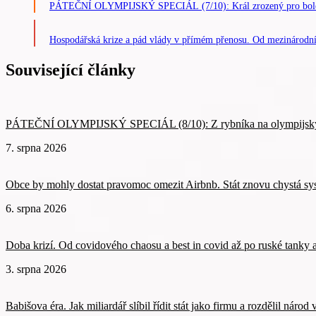
PÁTEČNÍ OLYMPIJSKÝ SPECIÁL (7/10): Král zrozený pro bolest.
Hospodářská krize a pád vlády v přímém přenosu. Od mezinárodní
Související články
PÁTEČNÍ OLYMPIJSKÝ SPECIÁL (8/10): Z rybníka na olympijský trů
7. srpna 2026
Obce by mohly dostat pravomoc omezit Airbnb. Stát znovu chystá sys
6. srpna 2026
Doba krizí. Od covidového chaosu a best in covid až po ruské tank
3. srpna 2026
Babišova éra. Jak miliardář slíbil řídit stát jako firmu a rozdělil náro