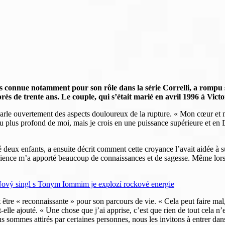
nnue notamment pour son rôle dans la série Correlli, a rompu so
ès de trente ans. Le couple, qui s’était marié en avril 1996 à Vict
arle ouvertement des aspects douloureux de la rupture. « Mon cœur et m
 au plus profond de moi, mais je crois en une puissance supérieure et e
deux enfants, a ensuite décrit comment cette croyance l’avait aidée à su
périence m’a apporté beaucoup de connaissances et de sagesse. Même lor
Nový singl s Tonym Iommim je explozí rockové energie
 » et être « reconnaissante » pour son parcours de vie. « Cela peut faire 
, a-t-elle ajouté. « Une chose que j’ai apprise, c’est que rien de tout cel
us sommes attirés par certaines personnes, nous les invitons à entrer dan