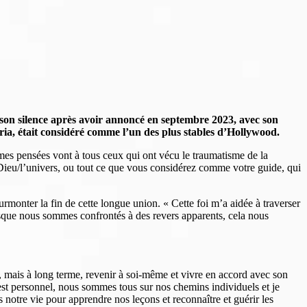
n silence après avoir annoncé en septembre 2023, avec son
oria, était considéré comme l’un des plus stables d’Hollywood.
es pensées vont à tous ceux qui ont vécu le traumatisme de la
n Dieu/l’univers, ou tout ce que vous considérez comme votre guide, qui
rmonter la fin de cette longue union. « Cette foi m’a aidée à traverser
sque nous sommes confrontés à des revers apparents, cela nous
mal, mais à long terme, revenir à soi-même et vivre en accord avec son
a n’est personnel, nous sommes tous sur nos chemins individuels et je
s notre vie pour apprendre nos leçons et reconnaître et guérir les