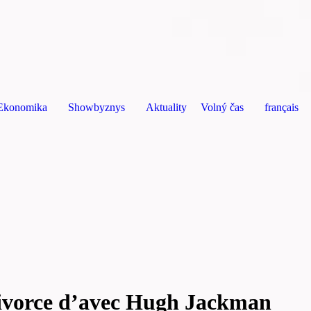
Ekonomika
Showbyznys
Aktuality
Volný čas
français
Auto
Cestování
Gastronomie
Divadlo
Film
Hudba
Móda
 divorce d’avec Hugh Jackman