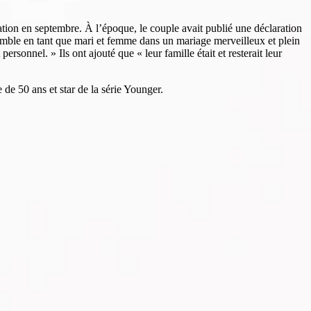
tion en septembre. À l’époque, le couple avait publié une déclaration
emble en tant que mari et femme dans un mariage merveilleux et plein
nnel. » Ils ont ajouté que « leur famille était et resterait leur
de 50 ans et star de la série Younger.
0
19:00
20:00
21:00
22:00
23:00
00:00
01:00
C
26°C
24°C
22°C
21°C
19°C
19°C
18°