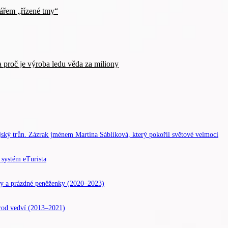
nářem „řízené tmy“
a proč je výroba ledu věda za miliony
trůn. Zázrak jménem Martina Sáblíková, který pokořil světové velmoci
 systém eTurista
nky a prázdné peněženky (2020–2023)
 národ vedví (2013–2021)