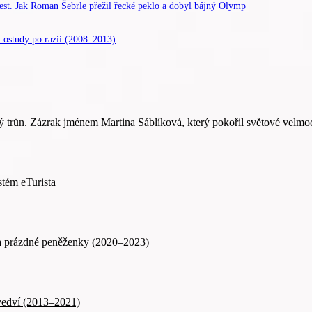
 Jak Roman Šebrle přežil řecké peklo a dobyl bájný Olymp
 ostudy po razii (2008–2013)
n. Zázrak jménem Martina Sáblíková, který pokořil světové velmo
tém eTurista
y a prázdné peněženky (2020–2023)
d vedví (2013–2021)