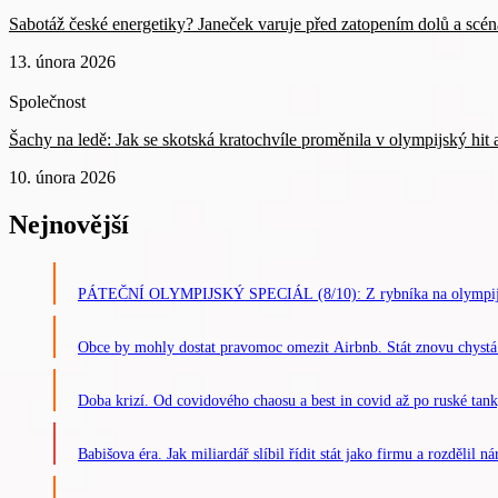
Sabotáž české energetiky? Janeček varuje před zatopením dolů a scé
13. února 2026
Společnost
Šachy na ledě: Jak se skotská kratochvíle proměnila v olympijský hit 
10. února 2026
Nejnovější
PÁTEČNÍ OLYMPIJSKÝ SPECIÁL (8/10): Z rybníka na olympijský 
Obce by mohly dostat pravomoc omezit Airbnb. Stát znovu chystá
Doba krizí. Od covidového chaosu a best in covid až po ruské ta
Babišova éra. Jak miliardář slíbil řídit stát jako firmu a rozdělil