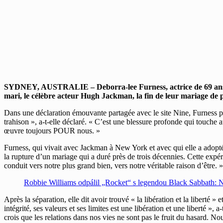
SYDNEY, AUSTRALIE – Deborra-lee Furness, actrice de 69 ans co
mari, le célèbre acteur Hugh Jackman, la fin de leur mariage de pr
Dans une déclaration émouvante partagée avec le site Nine, Furness p
trahison », a-t-elle déclaré. « C’est une blessure profonde qui touche
œuvre toujours POUR nous. »
Furness, qui vivait avec Jackman à New York et avec qui elle a adopté 
la rupture d’un mariage qui a duré près de trois décennies. Cette ex
conduit vers notre plus grand bien, vers notre véritable raison d’être. »
Robbie Williams odpálil „Rocket“ s legendou Black Sabbath: 
Après la séparation, elle dit avoir trouvé « la libération et la liberté
intégrité, ses valeurs et ses limites est une libération et une liberté »
crois que les relations dans nos vies ne sont pas le fruit du hasard. No