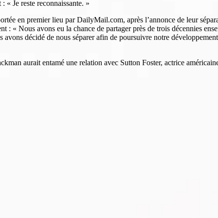
 : « Je reste reconnaissante. »
rtée en premier lieu par DailyMail.com, après l’annonce de leur sépara
t : « Nous avons eu la chance de partager près de trois décennies ens
vons décidé de nous séparer afin de poursuivre notre développement perso
ckman aurait entamé une relation avec Sutton Foster, actrice américaine 
:00
12:00
13:00
14:00
15:00
16:00
17:00
18:0
°C
23°C
24°C
25°C
26°C
26°C
26°C
26°