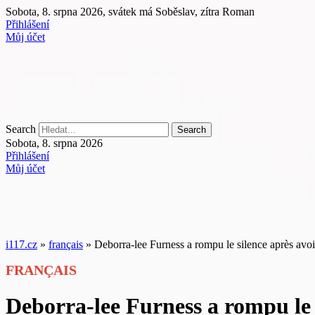
Přejít
Sobota, 8. srpna 2026, svátek má Soběslav, zítra Roman
k
Přihlášení
obsahu
Můj účet
Search
Search
Sobota, 8. srpna 2026
Přihlášení
Můj účet
i117.cz
»
français
»
Deborra-lee Furness a rompu le silence après av
FRANÇAIS
Deborra-lee Furness a rompu le